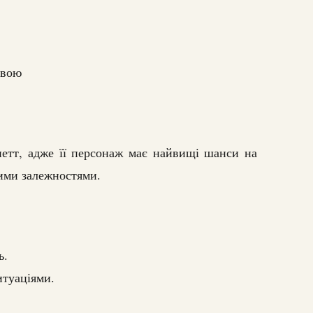
твою
етт, адже її персонаж має найвищі шанси на
ними залежностями.
ь.
итуаціями.