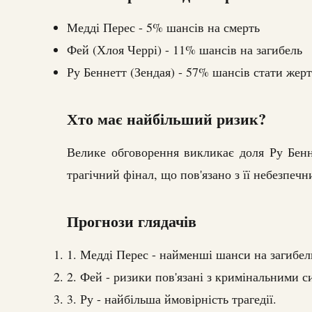
Медді Перес - 5% шансів на смерть
Фей (Хлоя Черрі) - 11% шансів на загибель
Ру Беннетт (Зендая) - 57% шансів стати жер
Хто має найбільший ризик?
Велике обговорення викликає доля Ру Бенн
трагічний фінал, що пов'язано з її небезпеч
Прогнози глядачів
1. Медді Перес - найменші шанси на загибел
2. Фей - ризики пов'язані з кримінальними с
3. Ру - найбільша ймовірність трагедії.