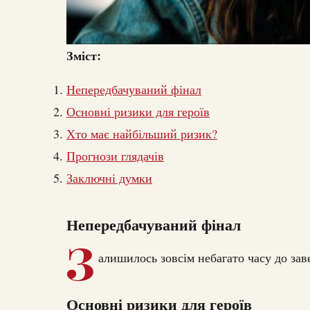
Зміст:
Непередбачуваний фінал
Основні ризики для героїв
Хто має найбільший ризик?
Прогнози глядачів
Заключні думки
Непередбачуваний фінал
З
алишилось зовсім небагато часу до зав
Основні ризики для героїв