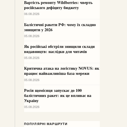
Вартість ремонту Wildberries: чверть
російського дефіциту бюджету
06.08.2026
Балістичні ракети РФ: чому їх складно
знищити у 2026
05.08.2026
Як російські обстріли знищили склади
видавництв: наслідки для читачів
05.08.2026
Критична атака на логістику NOVUS: як
працює найважливіша база мережи
05.08.2026
Росія щомісяця запускає до 100
балістичних ракет: як це впливає на
Україну
05.08.2026
ПОПУЛЯРНІ МАРШРУТИ