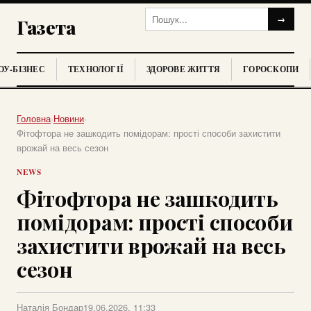
→
Газета
У-БІЗНЕС
ТЕХНОЛОГІЇ
ЗДОРОВЕ ЖИТТЯ
ГОРОСКОПИ
Головна
›
Новини
›
Фітофтора не зашкодить помідорам: прості способи захистити
врожай на весь сезон
NEWS
Фітофтора не зашкодить
помідорам: прості способи
захистити врожай на весь
сезон
Наталія Бондар
19.06.2026, 11:33