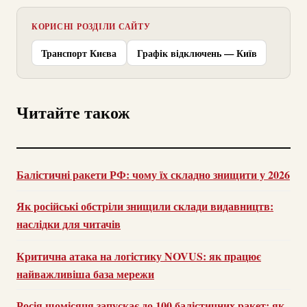
КОРИСНІ РОЗДІЛИ САЙТУ
Транспорт Києва
Графік відключень — Київ
Читайте також
Балістичні ракети РФ: чому їх складно знищити у 2026
Як російські обстріли знищили склади видавництв:
наслідки для читачів
Критична атака на логістику NOVUS: як працює
найважливіша база мережи
Росія щомісяця запускає до 100 балістичних ракет: як