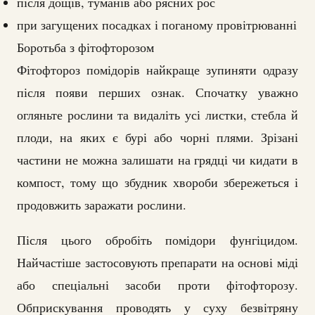
після дощів, туманів або рясних рос
при загущених посадках і поганому провітрюванні
Боротьба з фітофторозом
Фітофтороз помідорів найкраще зупиняти одразу
після появи перших ознак. Спочатку уважно
огляньте рослини та видаліть усі листки, стебла й
плоди, на яких є бурі або чорні плями. Зрізані
частини не можна залишати на грядці чи кидати в
компост, тому що збудник хвороби збережеться і
продовжить заражати рослини.
Після цього обробіть помідори фунгіцидом.
Найчастіше застосовують препарати на основі міді
або спеціальні засоби проти фітофторозу.
Обприскування проводять у суху безвітряну