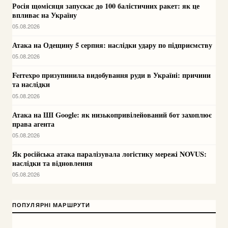
Росія щомісяця запускає до 100 балістичних ракет: як це
впливає на Україну
05.08.2026
Атака на Одещину 5 серпня: наслідки удару по підприємству
05.08.2026
Ferrexpo призупинила видобування руди в Україні: причини
та наслідки
05.08.2026
Атака на ШІ Google: як низькопривілейований бот захоплює
права агента
05.08.2026
Як російська атака паралізувала логістику мережі NOVUS:
наслідки та відновлення
05.08.2026
ПОПУЛЯРНІ МАРШРУТИ