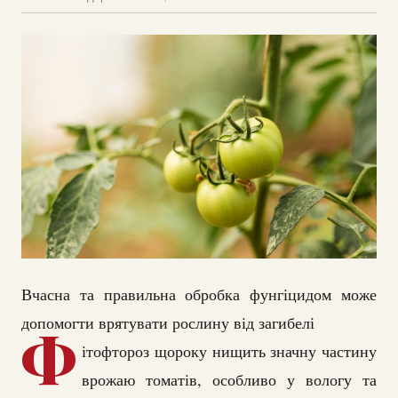
Вчасна та правильна обробка фунгіцидом може
допомогти врятувати рослину від загибелі
Ф
ітофтороз щороку нищить значну частину
врожаю томатів, особливо у вологу та