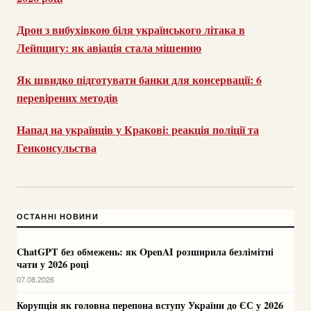
Дрон з вибухівкою біля українського літака в
Лейпцигу: як авіація стала мішенню
Як швидко підготувати банки для консервації: 6
перевірених методів
Напад на українців у Кракові: реакція поліції та
Генконсульства
ОСТАННІ НОВИНИ
ChatGPT без обмежень: як OpenAI розширила безлімітні
чати у 2026 році
07.08.2026
Корупція як головна перепона вступу України до ЄС у 2026