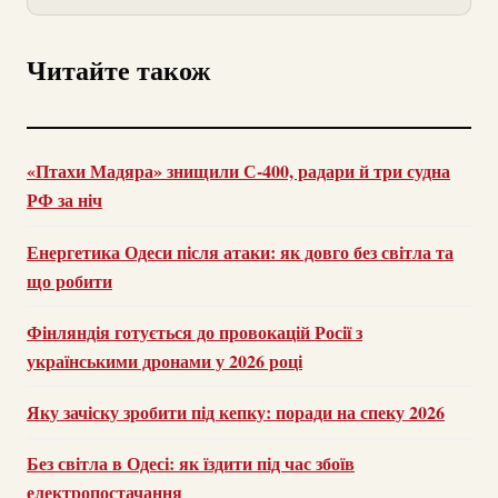
Читайте також
«Птахи Мадяра» знищили С-400, радари й три судна
РФ за ніч
Енергетика Одеси після атаки: як довго без світла та
що робити
Фінляндія готується до провокацій Росії з
українськими дронами у 2026 році
Яку зачіску зробити під кепку: поради на спеку 2026
Без світла в Одесі: як їздити під час збоїв
електропостачання