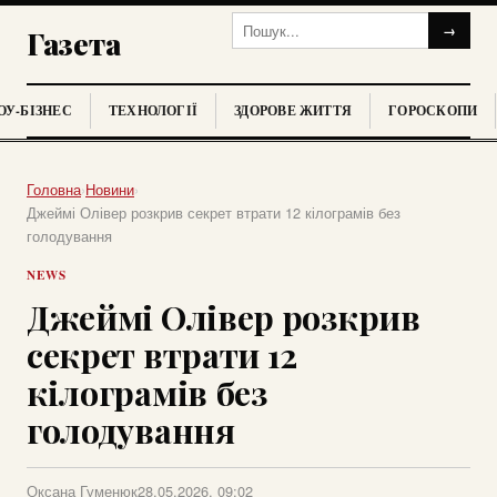
→
Газета
У-БІЗНЕС
ТЕХНОЛОГІЇ
ЗДОРОВЕ ЖИТТЯ
ГОРОСКОПИ
Головна
›
Новини
›
Джеймі Олівер розкрив секрет втрати 12 кілограмів без
голодування
NEWS
Джеймі Олівер розкрив
секрет втрати 12
кілограмів без
голодування
Оксана Гуменюк
28.05.2026, 09:02