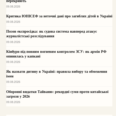
перекриють
09.08.2026
Критика ЮНІСЕФ за неточні дані про загиблих дітей в Україні
09.08.2026
Позов експросідка: як судова система навперед атакує
журналістські розслідування
09.08.2026
Кінбурн під повним вогневим контролем ЗСУ: як армія РФ
опинилась у капкані
09.08.2026
Як назвати дитину в Україні: правила вибору та обмеження
імен
09.08.2026
Оборонні видатки Тайваню: рекордні суми проти китайської
загрози у 2026
09.08.2026