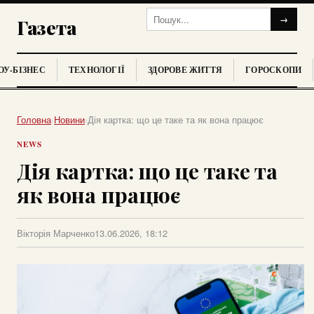
→
Газета
У-БІЗНЕС
ТЕХНОЛОГІЇ
ЗДОРОВЕ ЖИТТЯ
ГОРОСКОПИ
Головна
›
Новини
›
Дія картка: що це таке та як вона працює
NEWS
Дія картка: що це таке та
як вона працює
Вікторія Марченко
13.06.2026, 18:12