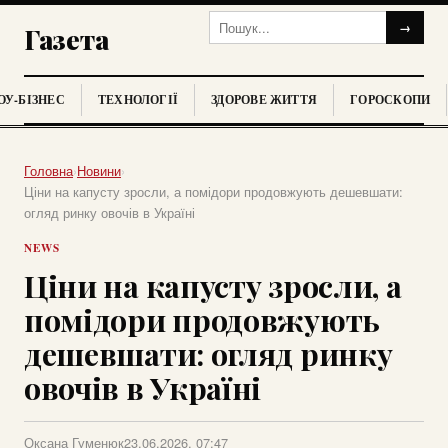
→
Газета
У-БІЗНЕС
ТЕХНОЛОГІЇ
ЗДОРОВЕ ЖИТТЯ
ГОРОСКОПИ
Головна
›
Новини
›
Ціни на капусту зросли, а помідори продовжують дешевшати:
огляд ринку овочів в Україні
NEWS
Ціни на капусту зросли, а
помідори продовжують
дешевшати: огляд ринку
овочів в Україні
Оксана Гуменюк
23.06.2026, 07:47