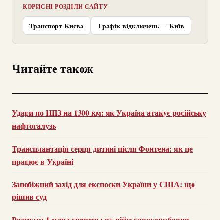
КОРИСНІ РОЗДІЛИ САЙТУ
Транспорт Києва
Графік відключень — Київ
Читайте також
Удари по НПЗ на 1300 км: як Україна атакує російську
нафтогалузь
Трансплантація серця дитині після Фонтена: як це
працює в Україні
Запобіжний захід для експоски України у США: що
рішив суд
Розтрата 1 млрд гривень: як військовослужбовця