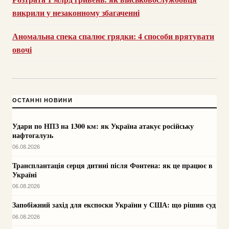
викрили у незаконному збагаченні
Аномальна спека спалює грядки: 4 способи врятувати
овочі
ОСТАННІ НОВИНИ
Удари по НПЗ на 1300 км: як Україна атакує російську
нафтогалузь
06.08.2026
Трансплантація серця дитині після Фонтена: як це працює в
Україні
06.08.2026
Запобіжний захід для експоски України у США: що рішив суд
06.08.2026