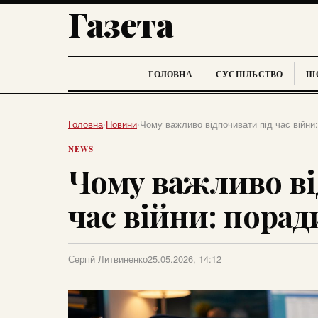
Газета
ГОЛОВНА
СУСПІЛЬСТВО
ШО
Головна
›
Новини
›
Чому важливо відпочивати під час війни
NEWS
Чому важливо ві
час війни: порад
Сергій Литвиненко
25.05.2026, 14:12