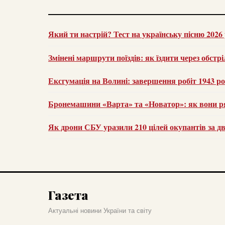
Який ти настрій? Тест на українську пісню 2026
Змінені маршрути поїздів: як їздити через обстрі
Ексгумація на Волині: завершення робіт 1943 р
Бронемашини «Варта» та «Новатор»: як вони р
Як дрони СБУ уразили 210 цілей окупантів за дв
Газета
Актуальні новини України та світу