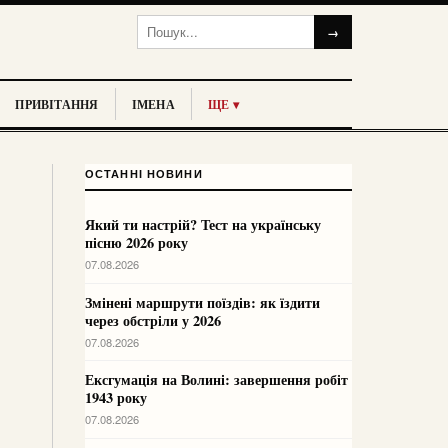
→
ПРИВІТАННЯ
ІМЕНА
ЩЕ ▾
ОСТАННІ НОВИНИ
Який ти настрій? Тест на українську
пісню 2026 року
07.08.2026
Змінені маршрути поїздів: як їздити
через обстріли у 2026
07.08.2026
Ексгумація на Волині: завершення робіт
1943 року
07.08.2026