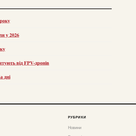
 року
ли у 2026
оку
ятують від FPV-дронів
а дні
РУБРИКИ
Новини