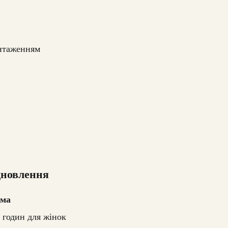
нтаженням
дновлення
ма
 годин для жінок