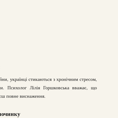
и
йни, українці стикаються з хронічним стресом,
си. Психолог Лілія Горшковська вважає, що
уєш повне виснаження.
починку