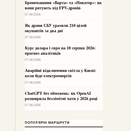
Бронемашини «Варта» та «Новатор»: як
вони рятують від FPV-дронів
07.08.2026
Як дрони СБУ уразили 210 цілей
окупантів за два дні
07.08.2026
Курс долара і євро на 10 серпня 2026:
прогноз аналітиків
07.08.2026
Аварійні відключення світла у Києві:
коли буде електроенергія
07.08.2026
ChatGPT без обмежень: як OpenAI
розширила безлімітні чати у 2026 році
07.08.2026
ПОПУЛЯРНІ МАРШРУТИ