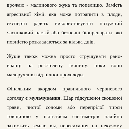
врожаю - малинового жука та попелицю. Замість
агресивної хімії, яка може потрапити в плоди,
експерти радять використовувати потужний
часниковий настій або безпечні біопрепарати, які
повністю розкладаються за кілька днів.
Жуків також можна просто струшувати рано-
вранці на розстелену тканину, поки вони
малорухливі від нічної прохолоди.
Фінальним акордом правильного червневого
є мульчування.
догляду
Шар підсушеної скошеної
трави, чистої соломи або перепрілої тирси
товщиною у п'ять-вісім сантиметрів надійно
захистить землю від пересихання на пекучому