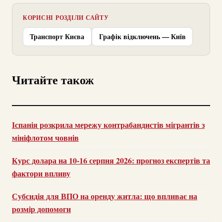
КОРИСНІ РОЗДІЛИ САЙТУ
Транспорт Києва
Графік відключень — Київ
Читайте також
Іспанія розкрила мережу контрабандистів мігрантів з
мініфлотом човнів
Курс долара на 10-16 серпня 2026: прогноз експертів та
фактори впливу
Субсидія для ВПО на оренду житла: що впливає на
розмір допомоги