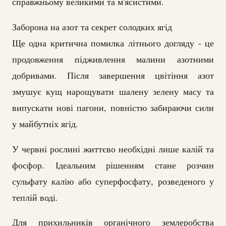
справжньому великими та м'ясистими.
Заборона на азот та секрет солодких ягід
Ще одна критична помилка літнього догляду - це
продовження підживлення малини азотними
добривами. Після завершення цвітіння азот
змушує кущ нарощувати шалену зелену масу та
випускати нові пагони, повністю забираючи сили
у майбутніх ягід.
У червні рослині життєво необхідні лише калій та
фосфор. Ідеальним рішенням стане розчин
сульфату калію або суперфосфату, розведеного у
теплій воді.
Для прихильників органічного землеробства