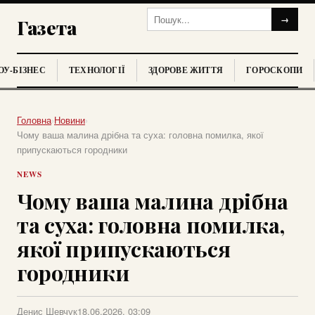
→
Газета
У-БІЗНЕС
ТЕХНОЛОГІЇ
ЗДОРОВЕ ЖИТТЯ
ГОРОСКОПИ
Головна
›
Новини
›
Чому ваша малина дрібна та суха: головна помилка, якої
припускаються городники
NEWS
Чому ваша малина дрібна
та суха: головна помилка,
якої припускаються
городники
Денис Шевчук
18.06.2026, 03:09