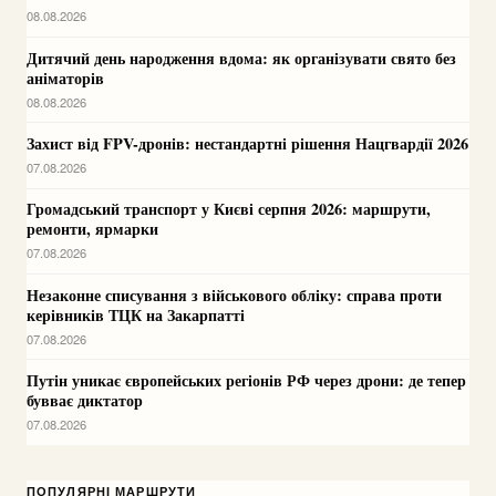
08.08.2026
Дитячий день народження вдома: як організувати свято без
аніматорів
08.08.2026
Захист від FPV-дронів: нестандартні рішення Нацгвардії 2026
07.08.2026
Громадський транспорт у Києві серпня 2026: маршрути,
ремонти, ярмарки
07.08.2026
Незаконне списування з військового обліку: справа проти
керівників ТЦК на Закарпатті
07.08.2026
Путін уникає європейських регіонів РФ через дрони: де тепер
бувває диктатор
07.08.2026
ПОПУЛЯРНІ МАРШРУТИ