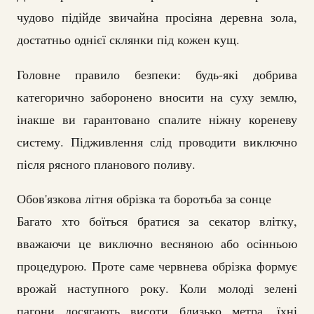
чудово підійде звичайна просіяна деревна зола,
достатньо однієї склянки під кожен кущ.
Головне правило безпеки: будь-які добрива
категорично заборонено вносити на суху землю,
інакше ви гарантовано спалите ніжну кореневу
систему. Підживлення слід проводити виключно
після рясного планового поливу.
Обов'язкова літня обрізка та боротьба за сонце
Багато хто боїться братися за секатор влітку,
вважаючи це виключно весняною або осінньою
процедурою. Проте саме червнева обрізка формує
врожай наступного року. Коли молоді зелені
пагони досягають висоти близько метра, їхні