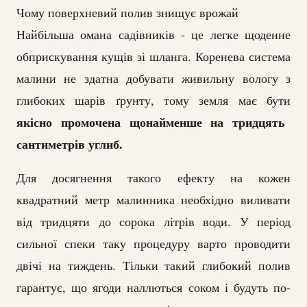
Чому поверхневий полив знищує врожай
Найбільша омана садівників - це легке щоденне
обприскування кущів зі шланга. Коренева система
малини не здатна добувати живильну вологу з
глибоких шарів ґрунту, тому земля має бути
якісно промочена щонайменше на тридцять
сантиметрів углиб.
Для досягнення такого ефекту на кожен
квадратний метр малинника необхідно виливати
від тридцяти до сорока літрів води. У період
сильної спеки таку процедуру варто проводити
двічі на тиждень. Тільки такий глибокий полив
гарантує, що ягоди наллються соком і будуть по-