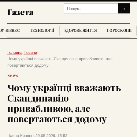
→
Газета
У-БІЗНЕС
ТЕХНОЛОГІЇ
ЗДОРОВЕ ЖИТТЯ
ГОРОСКОПИ
Головна
›
Новини
›
Чому українці вважають Скандинавію привабливою, але
повертаються додому
NEWS
Чому українці вважають
Скандинавію
привабливою, але
повертаються додому
Павло Кравець
29.05.2026, 15:52