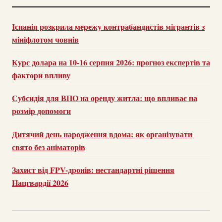
Іспанія розкрила мережу контрабандистів мігрантів з
мініфлотом човнів
Курс долара на 10-16 серпня 2026: прогноз експертів та
фактори впливу
Субсидія для ВПО на оренду житла: що впливає на
розмір допомоги
Дитячий день народження вдома: як організувати
свято без аніматорів
Захист від FPV-дронів: нестандартні рішення
Нацгвардії 2026