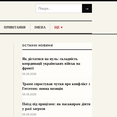
→
ПРИВІТАННЯ
ІМЕНА
ЩЕ ▾
ОСТАННІ НОВИНИ
Як дістатися на нуль: складність
координації українських військ на
фронті
06.08.2026
Трамп спростував чутки про конфлікт з
Гегсетом: повна позиція
06.08.2026
Поїзд під прицілом: як пасажирам діяти
у разі загрози
06.08.2026