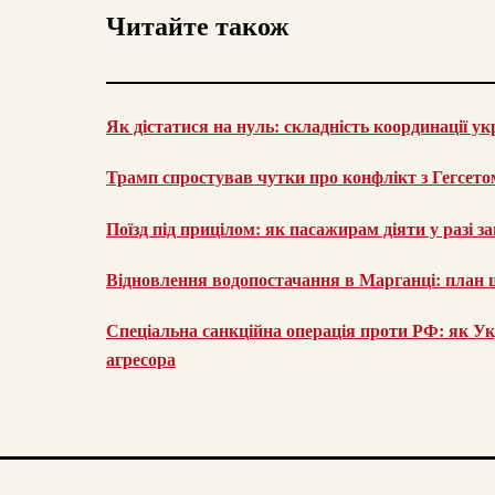
Читайте також
Як дістатися на нуль: складність координації ук
Трамп спростував чутки про конфлікт з Гегсето
Поїзд під прицілом: як пасажирам діяти у разі з
Відновлення водопостачання в Марганці: план 
Спеціальна санкційна операція проти РФ: як Ук
агресора