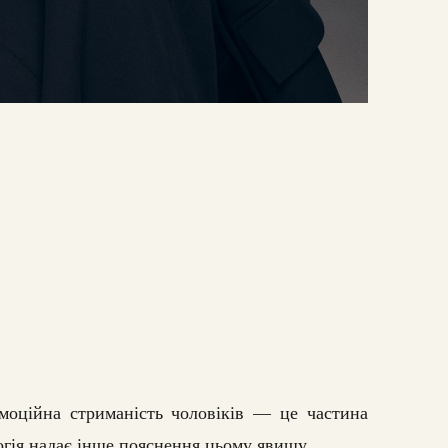
моційна стриманість чоловіків — це частина
огія надає інше пояснення цьому явищу.