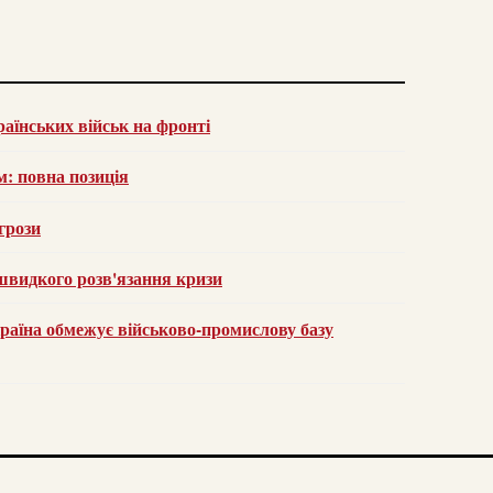
раїнських військ на фронті
м: повна позиція
агрози
швидкого розв'язання кризи
раїна обмежує військово-промислову базу