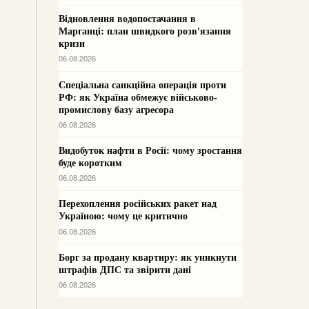
Відновлення водопостачання в
Марганці: план швидкого розв'язання
кризи
06.08.2026
Спеціальна санкційна операція проти
РФ: як Україна обмежує військово-
промислову базу агресора
06.08.2026
Видобуток нафти в Росії: чому зростання
буде коротким
06.08.2026
Перехоплення російських ракет над
Україною: чому це критично
06.08.2026
Борг за продану квартиру: як уникнути
штрафів ДПС та звірити дані
06.08.2026