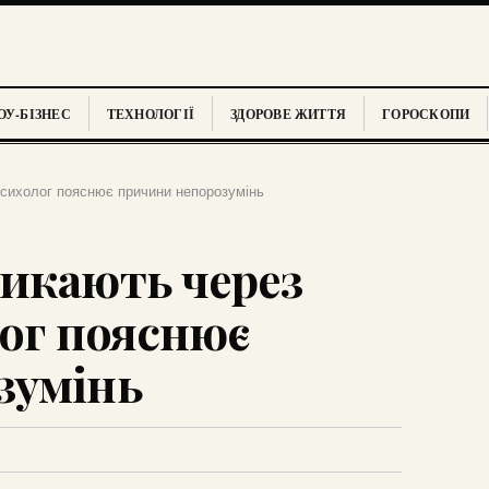
У-БІЗНЕС
ТЕХНОЛОГІЇ
ЗДОРОВЕ ЖИТТЯ
ГОРОСКОПИ
психолог пояснює причини непорозумінь
икають через
лог пояснює
зумінь