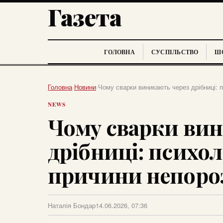
Газета
ГОЛОВНА
СУСПІЛЬСТВО
ШО
Головна
›
Новини
›
Чому сварки виникають через дрібниці: 
NEWS
Чому сварки вин
дрібниці: психо
причини непоро
Наталія Бондар
14.06.2026, 07:36