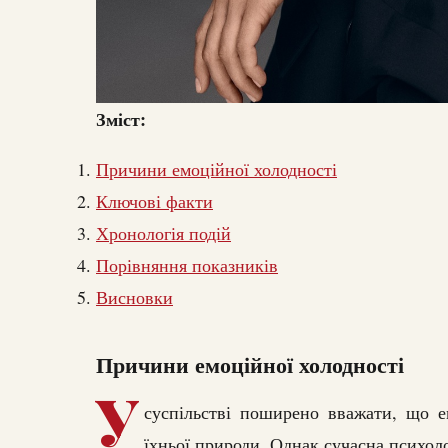
Зміст:
Причини емоційної холодності
Ключові факти
Хронологія подій
Порівняння показників
Висновки
Причини емоційної холодності
У
суспільстві поширено вважати, що е
їхньої природи. Однак сучасна психол