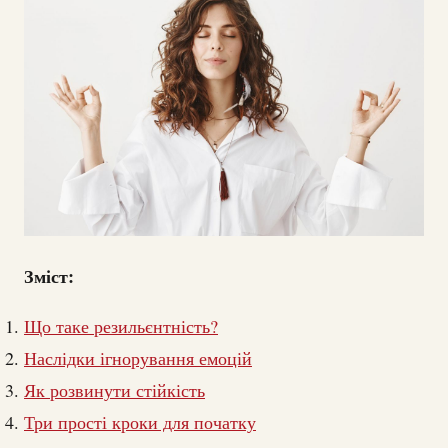
Зміст:
Що таке резильєнтність?
Наслідки ігнорування емоцій
Як розвинути стійкість
Три прості кроки для початку