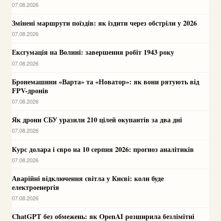
07.08.2026
Змінені маршрути поїздів: як їздити через обстріли у 2026
07.08.2026
Ексгумація на Волині: завершення робіт 1943 року
07.08.2026
Бронемашини «Варта» та «Новатор»: як вони рятують від
FPV-дронів
07.08.2026
Як дрони СБУ уразили 210 цілей окупантів за два дні
07.08.2026
Курс долара і євро на 10 серпня 2026: прогноз аналітиків
07.08.2026
Аварійні відключення світла у Києві: коли буде
електроенергія
07.08.2026
ChatGPT без обмежень: як OpenAI розширила безлімітні