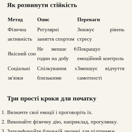
Як розвинути стійкість
Метод
Опис
Переваги
Фізична
Регулярні
Знижує рівень
активність
заняття спортом
стресу
Не менше 6
Покращує
Якісний сон
годин на добу
емоційний контроль
Соціальні
Спілкування з
Зменшує відчуття
зв'язки
близькими
самотності
Три прості кроки для початку
Визначте свої емоції і проговоріть їх.
Виконайте фізичну дію, наприклад, прогулянку.
Зателефонуйте близькій людині для підтримки.