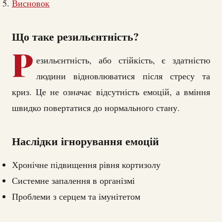
Висновок
Що таке резильєнтність?
Р
езильєнтність, або стійкість, є здатністю
людини відновлюватися після стресу та
криз. Це не означає відсутність емоцій, а вміння
швидко повертатися до нормального стану.
Наслідки ігнорування емоцій
Хронічне підвищення рівня кортизолу
Системне запалення в організмі
Проблеми з серцем та імунітетом