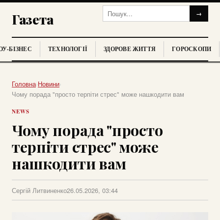
→
Газета
У-БІЗНЕС
ТЕХНОЛОГІЇ
ЗДОРОВЕ ЖИТТЯ
ГОРОСКОПИ
Головна
›
Новини
›
Чому порада "просто терпіти стрес" може нашкодити вам
NEWS
Чому порада "просто
терпіти стрес" може
нашкодити вам
Сергій Литвиненко
26.05.2026, 03:44