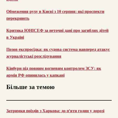
Обмеження руху в Києві з 10 серпня: які проспекти
перекриють
Критика ЮНІСЕФ за неточні дані про загиблих дітей
в Україні
Позов експросідка: як судова система навперед атакує
журналістські розслідування
Кінбурн під повним вогневим контролем ЗСУ: як
армія РФ опинилась у капкані
Більше за темою
Затримки поїздів з Харкова: до п'яти годин у дорозі