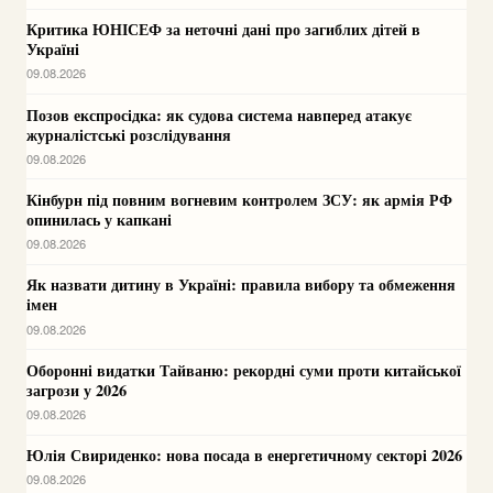
Критика ЮНІСЕФ за неточні дані про загиблих дітей в
Україні
09.08.2026
Позов експросідка: як судова система навперед атакує
журналістські розслідування
09.08.2026
Кінбурн під повним вогневим контролем ЗСУ: як армія РФ
опинилась у капкані
09.08.2026
Як назвати дитину в Україні: правила вибору та обмеження
імен
09.08.2026
Оборонні видатки Тайваню: рекордні суми проти китайської
загрози у 2026
09.08.2026
Юлія Свириденко: нова посада в енергетичному секторі 2026
09.08.2026