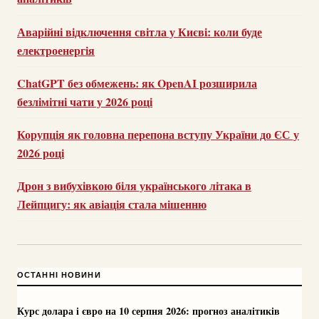
Аварійні відключення світла у Києві: коли буде
електроенергія
ChatGPT без обмежень: як OpenAI розширила
безлімітні чати у 2026 році
Корупція як головна перепона вступу України до ЄС у
2026 році
Дрон з вибухівкою біля українського літака в
Лейпцигу: як авіація стала мішенню
ОСТАННІ НОВИНИ
Курс долара і євро на 10 серпня 2026: прогноз аналітиків