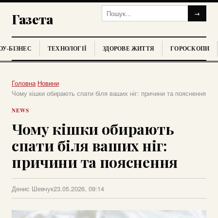
→
Газета
У-БІЗНЕС
ТЕХНОЛОГІЇ
ЗДОРОВЕ ЖИТТЯ
ГОРОСКОПИ
Головна
›
Новини
›
Чому кішки обирають спати біля ваших ніг: причини та пояснення
NEWS
Чому кішки обирають
спати біля ваших ніг:
причини та пояснення
Денис Шевчук
23.05.2026, 09:14