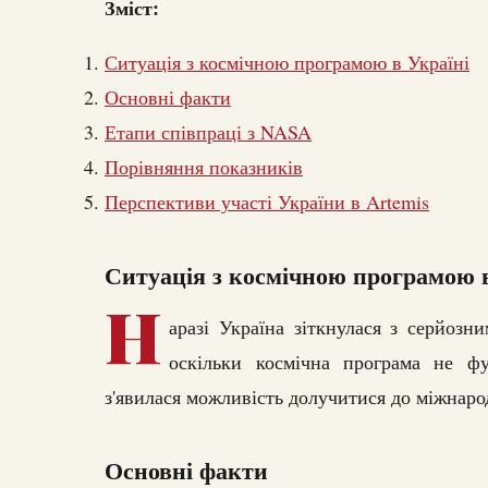
Зміст:
Ситуація з космічною програмою в Україні
Основні факти
Етапи співпраці з NASA
Порівняння показників
Перспективи участі України в Artemis
Ситуація з космічною програмою в
Н
аразі Україна зіткнулася з серйозн
оскільки космічна програма не ф
з'явилася можливість долучитися до міжнаро
Основні факти