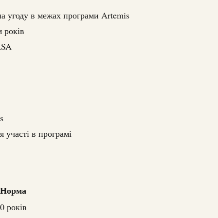
ла угоду в межах програми Artemis
м років
ASA
s
я участі в програмі
Норма
0 років