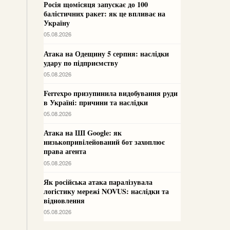
Росія щомісяця запускає до 100
балістичних ракет: як це впливає на
Україну
05.08.2026
Атака на Одещину 5 серпня: наслідки
удару по підприємству
05.08.2026
Ferrexpo призупинила видобування руди
в Україні: причини та наслідки
05.08.2026
Атака на ШІ Google: як
низькопривілейований бот захоплює
права агента
05.08.2026
Як російська атака паралізувала
логістику мережі NOVUS: наслідки та
відновлення
05.08.2026