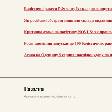
Балістичні ракети РФ: чому їх складно знищити
Як російські обстріли знищили склади видавниц
Критична атака на логістику NOVUS: як працю
Росія щомісяця запускає до 100 балістичних рак
Атака на Одещину 5 серпня: наслідки удару по 
Газета
Актуальні новини України та світу