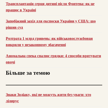
Трансплантація серця дитині після Фонтена: як це
працює в Україні
Запобіжний захід для експоски України у США: що
рішив суд
Розтрата 1 млрд гривень: як військовослужбовця
викрили у незаконному збагаченні
Аномальна спека спалює грядки: 4 способи врятувати
овочі
Більше за темою
Знаки Зодіаку, які не можуть жити без уваги: хто
лідирує