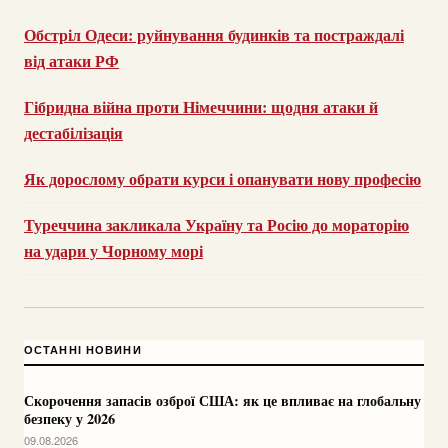
Обстріл Одеси: руйнування будинків та постраждалі
від атаки РФ
Гібридна війна проти Німеччини: щодня атаки й
дестабілізація
Як дорослому обрати курси і опанувати нову професію
Туреччина закликала Україну та Росію до мораторію
на удари у Чорному морі
ОСТАННІ НОВИНИ
Скорочення запасів озброї США: як це впливає на глобальну
безпеку у 2026
09.08.2026