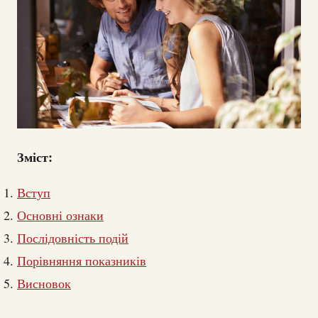
Зміст:
Вступ
Основні ознаки
Послідовність подій
Порівняння показників
Висновок