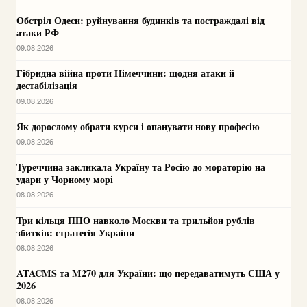
Обстріл Одеси: руйнування будинків та постраждалі від
атаки РФ
09.08.2026
Гібридна війна проти Німеччини: щодня атаки й
дестабілізація
09.08.2026
Як дорослому обрати курси і опанувати нову професію
09.08.2026
Туреччина закликала Україну та Росію до мораторію на
удари у Чорному морі
08.08.2026
Три кільця ППО навколо Москви та трильйон рублів
збитків: стратегія України
08.08.2026
ATACMS та M270 для України: що передаватимуть США у
2026
08.08.2026