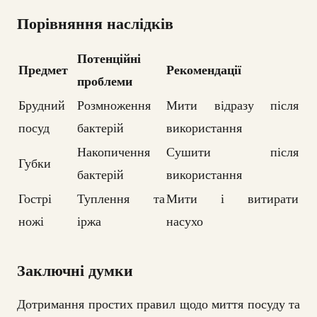
Порівняння наслідків
Потенційні
Предмет
Рекомендації
проблеми
Брудний
Розмноження
Мити відразу після
посуд
бактерій
використання
Накопичення
Сушити після
Губки
бактерій
використання
Гострі
Туплення та
Мити і витирати
ножі
іржа
насухо
Заключні думки
Дотримання простих правил щодо миття посуду та