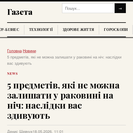
→
Газета
У-БІЗНЕС
ТЕХНОЛОГІЇ
ЗДОРОВЕ ЖИТТЯ
ГОРОСКОПИ
Головна
›
Новини
›
5 предметів, які не можна залишати у раковині на ніч: наслідки
вас здивують
NEWS
5 предметів, які не можна
залишати у раковині на
ніч: наслідки вас
здивують
Денис Шевчук
18.05.2026, 11:01