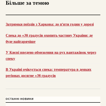
Більше за темою
Затримки поїздів з Харкова: до п'яти годин у дорозі
Спека до +38 градусів охопить частину України: де
буде найгарячіше
У Києві введено обмеження на рух вантажівок через
спеку
В Україні очікується спека: температура в деяких
регіонах досягне +38 градусів
ОСТАННІ НОВИНИ