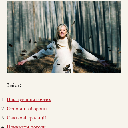
Зміст:
Вшанування святих
Основні заборони
Святкові традиції
Прикмети погоди