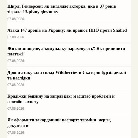
Ширлі Гендерсон: як виглядає акторка, яка в 37 років
зіграла 13-річну дівчинку
07.08.2026
Атака 147 дронів на Україну: як працює ППО проти Shahed
07.08.2026
Житло знищене, а комуналку нараховують? Як припинити
платежі
07.08.2026
Дрони атакували склад Wildberries в Єкатеринбурзі: деталі
та наслідки
07.08.2026
Крадіжки бензину на заправках: масштаб проблеми й
способи захисту
07.08.2026
Як оформити закордонний паспорт: терміни, черги,
документи
07.08.2026