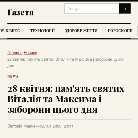
→
Газета
У-БІЗНЕС
ТЕХНОЛОГІЇ
ЗДОРОВЕ ЖИТТЯ
ГОРОСКОПИ
Головна
›
Новини
›
28 квітня: пам'ять святих Віталія та Максима і заборони цього
дня
NEWS
28 квітня: пам'ять святих
Віталія та Максима і
заборони цього дня
Вікторія Марченко
27.04.2026, 23:41