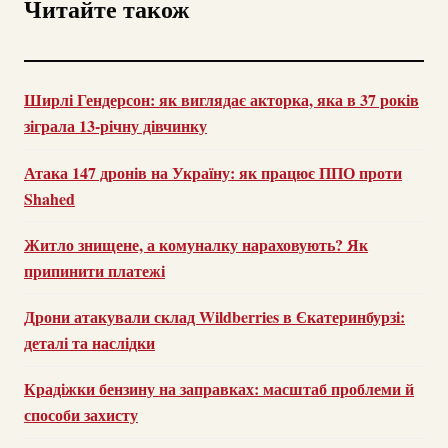
Читайте також
Ширлі Гендерсон: як виглядає акторка, яка в 37 років
зіграла 13-річну дівчинку
Атака 147 дронів на Україну: як працює ППО проти
Shahed
Житло знищене, а комуналку нараховують? Як
припинити платежі
Дрони атакували склад Wildberries в Єкатеринбурзі:
деталі та наслідки
Крадіжки бензину на заправках: масштаб проблеми й
способи захисту