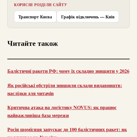
КОРИСНІ РОЗДІЛИ САЙТУ
Транспорт Києва
Графік відключень — Київ
Читайте також
Балістичні ракети РФ: чому їх складно знищити у 2026
Як російські обстріли знищили склади видавництв:
наслідки для читачів
Критична атака на логістику NOVUS: як працює
найважливіша база мережи
Росія щомісяця запускає до 100 балістичних ракет: як