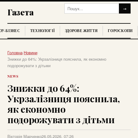
→
Газета
У-БІЗНЕС
ТЕХНОЛОГІЇ
ЗДОРОВЕ ЖИТТЯ
ГОРОСКОПИ
Головна
›
Новини
›
Знижки до 64%: Укрзалізниця пояснила, як економно
подорожувати з дітьми
NEWS
Знижки до 64%:
Укрзалізниця пояснила,
як економно
подорожувати з дітьми
Вікторія Марченко
26.05.2026, 07:26