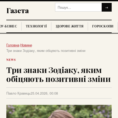
→
Газета
У-БІЗНЕС
ТЕХНОЛОГІЇ
ЗДОРОВЕ ЖИТТЯ
ГОРОСКОПИ
Головна
›
Новини
›
Три знаки Зодіаку, яким обіцяють позитивні зміни
NEWS
Три знаки Зодіаку, яким
обіцяють позитивні зміни
Павло Кравець
25.04.2026, 00:08