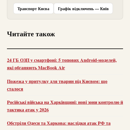
Транспорт Києва
Графік відключень — Київ
Читайте також
24 ГБ ОЗП у смартфоні: 5 топових Android-моделей,
які обганяють MacBook Air
Пожежа у притулку для тварин під Києвом: що
сталося
Російські війська на Харківщині: нові зони контролю й
тактика атак у 2026
Обстріли Одеси та Харкова: наслідки атак РФ та