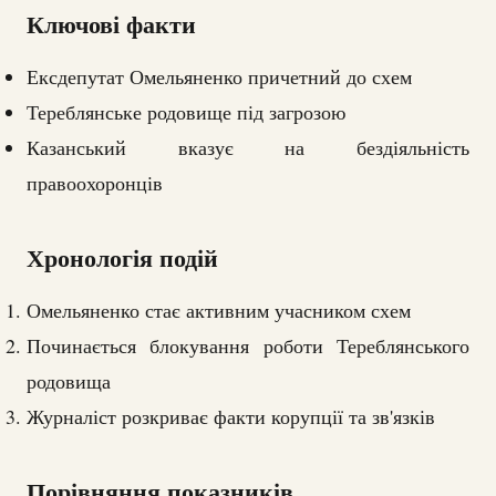
Ключові факти
Ексдепутат Омельяненко причетний до схем
Тереблянське родовище під загрозою
Казанський вказує на бездіяльність
правоохоронців
Хронологія подій
Омельяненко стає активним учасником схем
Починається блокування роботи Тереблянського
родовища
Журналіст розкриває факти корупції та зв'язків
Порівняння показників