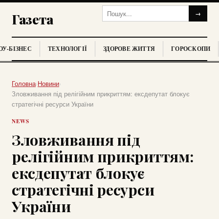
→
Газета
У-БІЗНЕС
ТЕХНОЛОГІЇ
ЗДОРОВЕ ЖИТТЯ
ГОРОСКОПИ
Головна
›
Новини
›
Зловживання під релігійним прикриттям: ексдепутат блокує
стратегічні ресурси України
NEWS
Зловживання під
релігійним прикриттям:
ексдепутат блокує
стратегічні ресурси
України