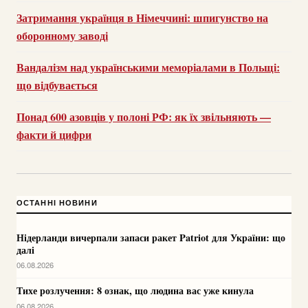
Затримання українця в Німеччині: шпигунство на
оборонному заводі
Вандалізм над українськими меморіалами в Польщі:
що відбувається
Понад 600 азовців у полоні РФ: як їх звільняють —
факти й цифри
ОСТАННІ НОВИНИ
Нідерланди вичерпали запаси ракет Patriot для України: що
далі
06.08.2026
Тихе розлучення: 8 ознак, що людина вас уже кинула
06.08.2026