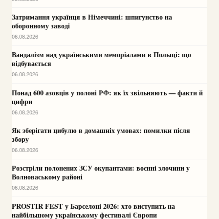
Затримання українця в Німеччині: шпигунство на
оборонному заводі
06.08.2026
Вандалізм над українськими меморіалами в Польщі: що
відбувається
06.08.2026
Понад 600 азовців у полоні РФ: як їх звільняють — факти й
цифри
06.08.2026
Як зберігати цибулю в домашніх умовах: помилки після
збору
06.08.2026
Розстріли полонених ЗСУ окупантами: воєнні злочини у
Волноваському районі
06.08.2026
PROSTIR FEST у Барселоні 2026: хто виступить на
найбільшому українському фестивалі Європи