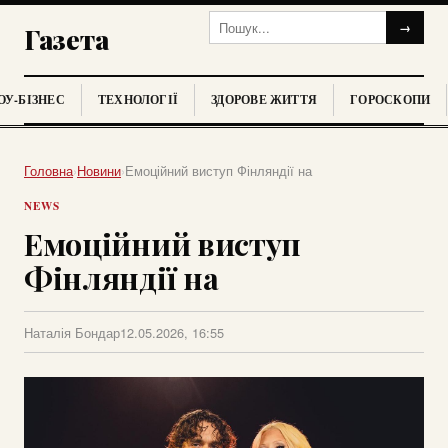
→
Газета
У-БІЗНЕС
ТЕХНОЛОГІЇ
ЗДОРОВЕ ЖИТТЯ
ГОРОСКОПИ
Головна
›
Новини
›
Емоційний виступ Фінляндії на
NEWS
Емоційний виступ
Фінляндії на
Наталія Бондар
12.05.2026, 16:55