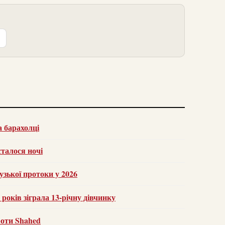
а барахолці
талося ночі
зької протоки у 2026
років зіграла 13-річну дівчинку
роти Shahed