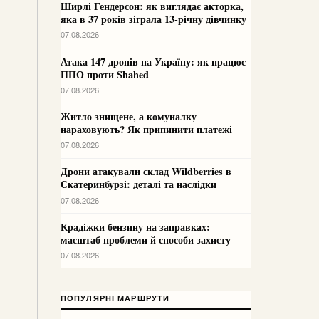
Ширлі Гендерсон: як виглядає акторка,
яка в 37 років зіграла 13-річну дівчинку
07.08.2026
Атака 147 дронів на Україну: як працює
ППО проти Shahed
07.08.2026
Житло знищене, а комуналку
нараховують? Як припинити платежі
07.08.2026
Дрони атакували склад Wildberries в
Єкатеринбурзі: деталі та наслідки
07.08.2026
Крадіжки бензину на заправках:
масштаб проблеми й способи захисту
07.08.2026
ПОПУЛЯРНІ МАРШРУТИ