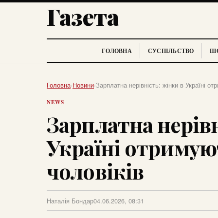
Газета
ГОЛОВНА
СУСПІЛЬСТВО
ШО
Головна
›
Новини
›
Зарплатна нерівність: жінки в Україні о
NEWS
Зарплатна нерівн
Україні отриму
чоловіків
Наталія Бондар
04.06.2026, 08:31