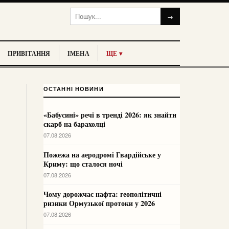
→
ПРИВІТАННЯ
ІМЕНА
ЩЕ ▾
ОСТАННІ НОВИНИ
«Бабусині» речі в тренді 2026: як знайти
скарб на барахолці
07.08.2026
Пожежа на аеродромі Гвардійське у
Криму: що сталося ночі
07.08.2026
Чому дорожчає нафта: геополітичні
ризики Ормузької протоки у 2026
07.08.2026