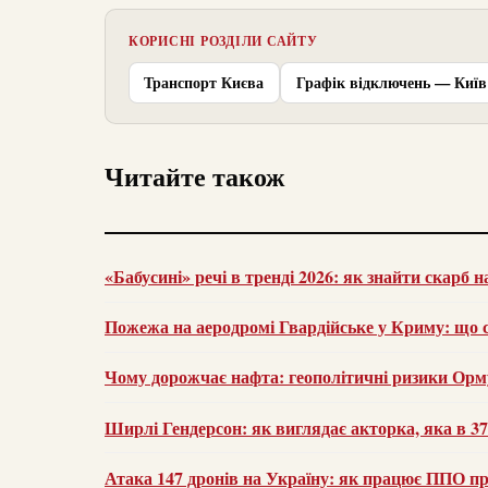
КОРИСНІ РОЗДІЛИ САЙТУ
Транспорт Києва
Графік відключень — Київ
Читайте також
«Бабусині» речі в тренді 2026: як знайти скарб н
Пожежа на аеродромі Гвардійське у Криму: що с
Чому дорожчає нафта: геополітичні ризики Орму
Ширлі Гендерсон: як виглядає акторка, яка в 37 
Атака 147 дронів на Україну: як працює ППО п