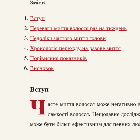
Зміст:
Вступ
Переваги миття волосся раз на тиждень
Недоліки частого миття голови
Хронологія переходу на разове миття
Порівняння показників
Висновок
Вступ
Ч
асте миття волосся може негативно 
ламкості волосся. Нещодавнє дослідж
може бути більш ефективним для певних лю