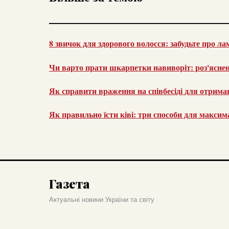
8 звичок для здорового волосся: забудьте про лам
Чи варто прати шкарпетки навиворіт: роз'яснен
Як справити враження на співбесіді для отрим
Як правильно їсти ківі: три способи для макси
Газета
Актуальні новини України та світу