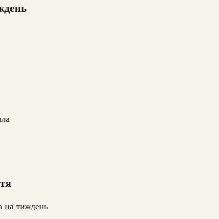
ждень
ала
ття
в на тиждень