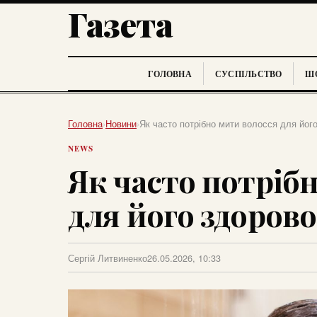
Газета
ГОЛОВНА
СУСПІЛЬСТВО
ШО
Головна
›
Новини
›
Як часто потрібно мити волосся для йог
NEWS
Як часто потріб
для його здорово
Сергій Литвиненко
26.05.2026, 10:33