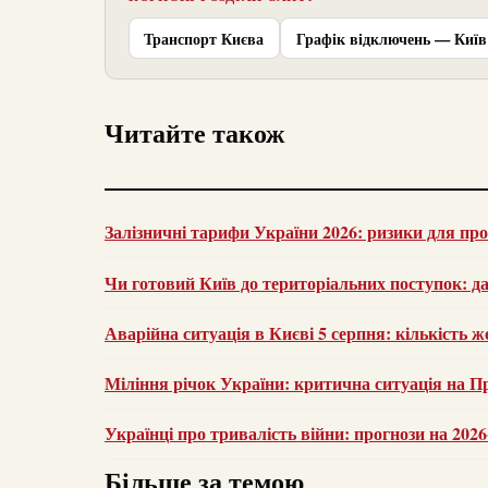
Транспорт Києва
Графік відключень — Київ
Читайте також
Залізничні тарифи України 2026: ризики для пр
Чи готовий Київ до територіальних поступок: д
Аварійна ситуація в Києві 5 серпня: кількість ж
Міління річок України: критична ситуація на Пр
Українці про тривалість війни: прогнози на 202
Більше за темою