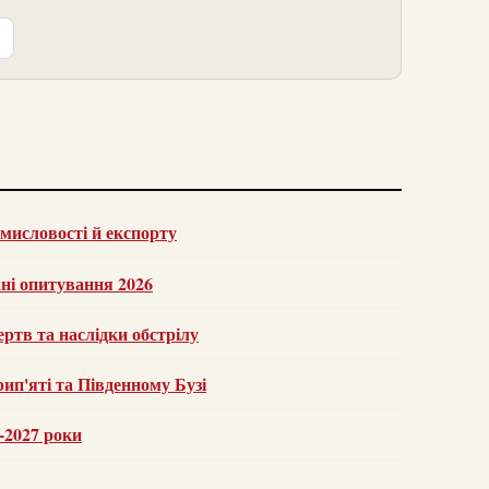
омисловості й експорту
ані опитування 2026
ертв та наслідки обстрілу
ип'яті та Південному Бузі
6-2027 роки