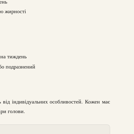
ень
ю жирності
 на тиждень
бо подразнений
 від індивідуальних особливостей. Кожен має
іри голови.