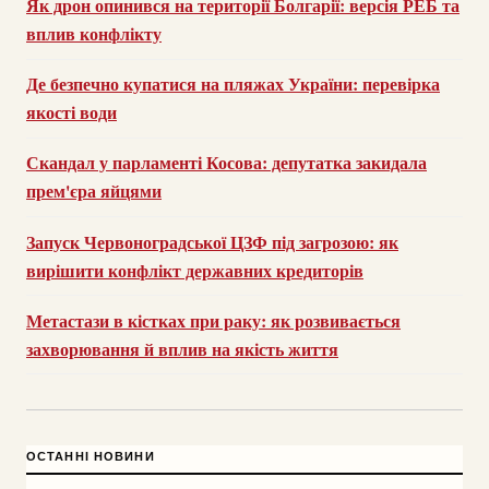
Як дрон опинився на території Болгарії: версія РЕБ та
вплив конфлікту
Де безпечно купатися на пляжах України: перевірка
якості води
Скандал у парламенті Косова: депутатка закидала
прем'єра яйцями
Запуск Червоноградської ЦЗФ під загрозою: як
вирішити конфлікт державних кредиторів
Метастази в кістках при раку: як розвивається
захворювання й вплив на якість життя
ОСТАННІ НОВИНИ