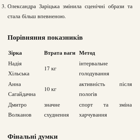
Олександра Заріцька змінила сценічні образи та
стала більш впевненою.
Порівняння показників
Зірка
Втрата ваги
Метод
Надія
інтервальне
17 кг
Хільська
голодування
Анна
активність після
10 кг
Сагайдачна
пологів
Дмитро
значне
спорт та зміна
Волканов
схуднення
харчування
Фінальні думки