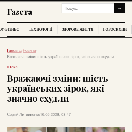
→
Газета
У-БІЗНЕС
ТЕХНОЛОГІЇ
ЗДОРОВЕ ЖИТТЯ
ГОРОСКОПИ
Головна
›
Новини
›
Вражаючі зміни: шість українських зірок, які значно схудли
NEWS
Вражаючі зміни: шість
українських зірок, які
значно схудли
Сергій Литвиненко
16.05.2026, 03:47