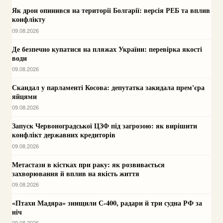
Як дрон опинився на території Болгарії: версія РЕБ та вплив
конфлікту
09.08.2026
Де безпечно купатися на пляжах України: перевірка якості
води
09.08.2026
Скандал у парламенті Косова: депутатка закидала прем'єра
яйцями
09.08.2026
Запуск Червоноградської ЦЗФ під загрозою: як вирішити
конфлікт державних кредиторів
09.08.2026
Метастази в кістках при раку: як розвивається
захворювання й вплив на якість життя
09.08.2026
«Птахи Мадяра» знищили С-400, радари й три судна РФ за
ніч
09.08.2026