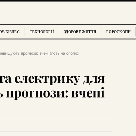
У-БІЗНЕС
ТЕХНОЛОГІЇ
ЗДОРОВЕ ЖИТТЯ
ГОРОСКОПИ
ревищують прогнози: вчені б'ють на сполох
та електрику для
прогнози: вчені