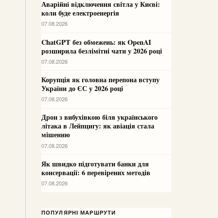
Аварійні відключення світла у Києві:
коли буде електроенергія
07.08.2026
ChatGPT без обмежень: як OpenAI
розширила безлімітні чати у 2026 році
07.08.2026
Корупція як головна перепона вступу
України до ЄС у 2026 році
07.08.2026
Дрон з вибухівкою біля українського
літака в Лейпцигу: як авіація стала
мішенню
07.08.2026
Як швидко підготувати банки для
консервації: 6 перевірених методів
07.08.2026
ПОПУЛЯРНІ МАРШРУТИ