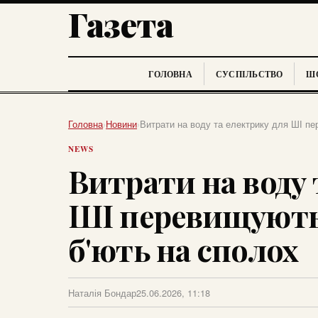
Газета
ГОЛОВНА
СУСПІЛЬСТВО
ШО
Головна
›
Новини
›
Витрати на воду та електрику для ШІ пе
NEWS
Витрати на воду 
ШІ перевищують 
б'ють на сполох
Наталія Бондар
25.06.2026, 11:18