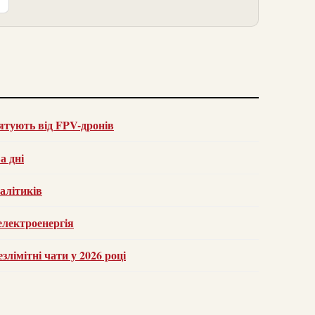
ятують від FPV-дронів
а дні
налітиків
 електроенергія
лімітні чати у 2026 році