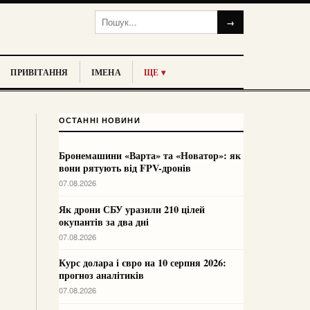
→
ПРИВІТАННЯ
ІМЕНА
ЩЕ ▾
ОСТАННІ НОВИНИ
Бронемашини «Варта» та «Новатор»: як
вони рятують від FPV-дронів
07.08.2026
Як дрони СБУ уразили 210 цілей
окупантів за два дні
07.08.2026
Курс долара і євро на 10 серпня 2026:
прогноз аналітиків
07.08.2026