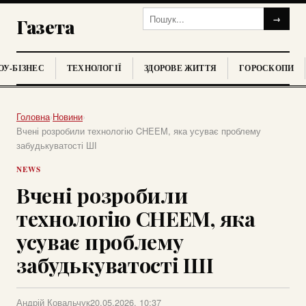
→
Газета
У-БІЗНЕС
ТЕХНОЛОГІЇ
ЗДОРОВЕ ЖИТТЯ
ГОРОСКОПИ
Головна
›
Новини
›
Вчені розробили технологію CHEEM, яка усуває проблему
забудькуватості ШІ
NEWS
Вчені розробили
технологію CHEEM, яка
усуває проблему
забудькуватості ШІ
Андрій Ковальчук
20.05.2026, 10:37