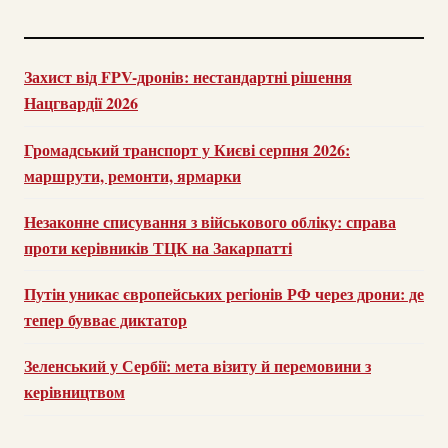
Захист від FPV-дронів: нестандартні рішення
Нацгвардії 2026
Громадський транспорт у Києві серпня 2026:
маршрути, ремонти, ярмарки
Незаконне списування з військового обліку: справа
проти керівників ТЦК на Закарпатті
Путін уникає європейських регіонів РФ через дрони: де
тепер бувває диктатор
Зеленський у Сербії: мета візиту й перемовини з
керівництвом