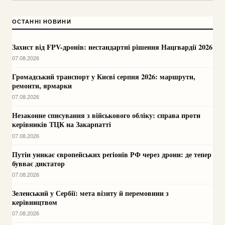
ОСТАННІ НОВИНИ
Захист від FPV-дронів: нестандартні рішення Нацгвардії 2026
07.08.2026
Громадський транспорт у Києві серпня 2026: маршрути,
ремонти, ярмарки
07.08.2026
Незаконне списування з військового обліку: справа проти
керівників ТЦК на Закарпатті
07.08.2026
Путін уникає європейських регіонів РФ через дрони: де тепер
бувває диктатор
07.08.2026
Зеленський у Сербії: мета візиту й перемовини з
керівництвом
07.08.2026