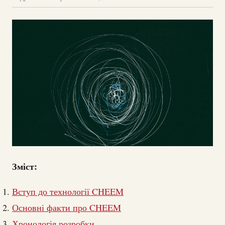
Зміст:
Вступ до технології CHEEM
Основні факти про CHEEM
Хронологія розробки