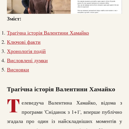
Зміст:
Трагічна історія Валентини Хамайко
Ключові факти
Хронологія подій
Висловлені думки
Висновки
Трагічна історія Валентини Хамайко
Т
елеведуча Валентина Хамайко, відома з
програми 'Сніданок з 1+1', вперше публічно
згадала про один із найскладніших моментів у