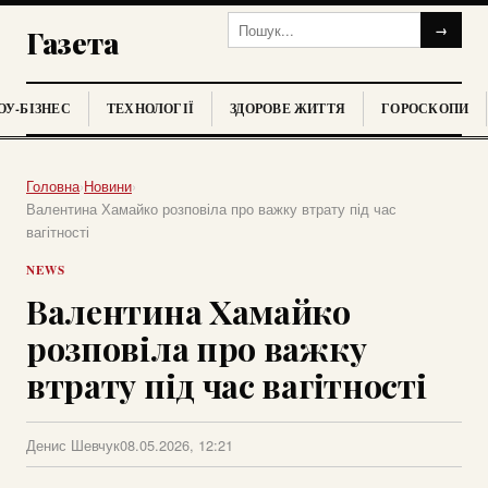
→
Газета
У-БІЗНЕС
ТЕХНОЛОГІЇ
ЗДОРОВЕ ЖИТТЯ
ГОРОСКОПИ
Головна
›
Новини
›
Валентина Хамайко розповіла про важку втрату під час
вагітності
NEWS
Валентина Хамайко
розповіла про важку
втрату під час вагітності
Денис Шевчук
08.05.2026, 12:21