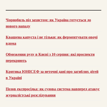
Чорнобиль під захистом: як Україна готується до
нового нападу
Квашена капуста і не тільки: як ферментувати овочі
вдома
Обмеження руху в Києві з 10 серпня: які проспекти
перекриють
Критика ЮНІСЕФ за неточні дані про загиблих дітей
в Україні
Позов експросідка: як судова система навперед атакує
журналістські розслідування