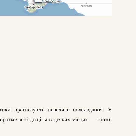
птики прогнозують невелике похолодання. У
короткочасні дощі, а в деяких місцях — грози,