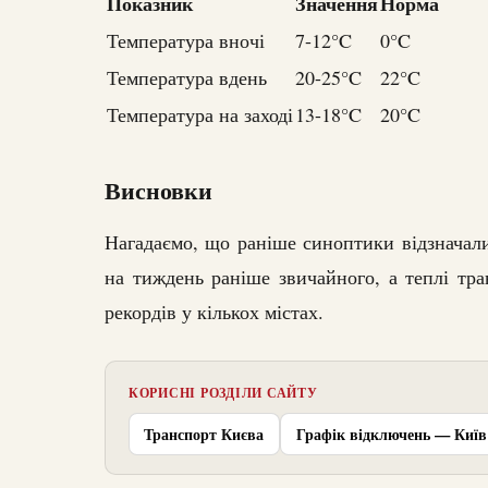
Показник
Значення
Норма
Температура вночі
7-12°C
0°C
Температура вдень
20-25°C
22°C
Температура на заході
13-18°C
20°C
Висновки
Нагадаємо, що раніше синоптики відзначали
на тиждень раніше звичайного, а теплі тр
рекордів у кількох містах.
КОРИСНІ РОЗДІЛИ САЙТУ
Транспорт Києва
Графік відключень — Київ