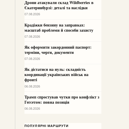
Дрони атакували склад Wildberries в
Єкатеринбурзі: деталі та наслідки
07.08.2026
Крадіжки бензину на заправках:
масштаб проблеми й способи захисту
07.08.2026
Як оформити закордонний паспорт:
терміни, черги, документи
07.08.2026
Як дістатися на нуль: складність
координації українських військ на
фронті
06.08.2026
Трамп спростував чутки про конфлікт з
Гегсетом: повна позиція
06.08.2026
ПОПУЛЯРНІ МАРШРУТИ