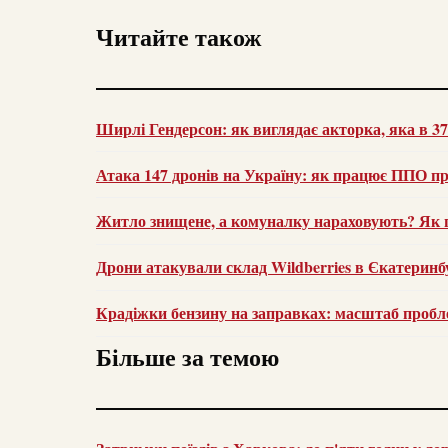
Читайте також
Ширлі Гендерсон: як виглядає акторка, яка в 37 
Атака 147 дронів на Україну: як працює ППО п
Житло знищене, а комуналку нараховують? Як 
Дрони атакували склад Wildberries в Єкатеринбур
Крадіжки бензину на заправках: масштаб пробле
Більше за темою