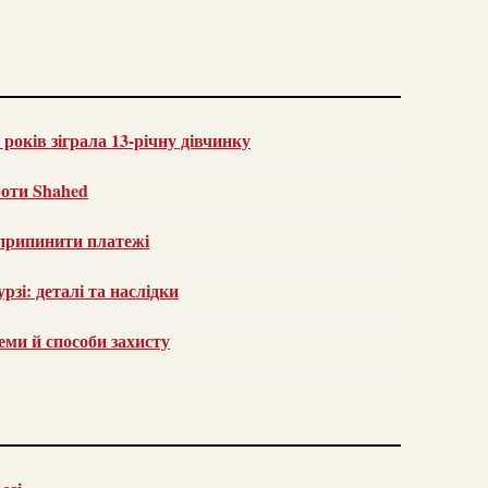
років зіграла 13-річну дівчинку
роти Shahed
припинити платежі
зі: деталі та наслідки
ми й способи захисту