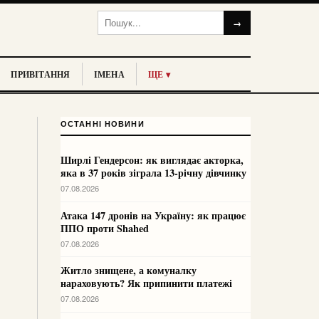
→
ПРИВІТАННЯ
ІМЕНА
ЩЕ ▾
ОСТАННІ НОВИНИ
Ширлі Гендерсон: як виглядає акторка,
яка в 37 років зіграла 13-річну дівчинку
07.08.2026
Атака 147 дронів на Україну: як працює
ППО проти Shahed
07.08.2026
Житло знищене, а комуналку
нараховують? Як припинити платежі
07.08.2026