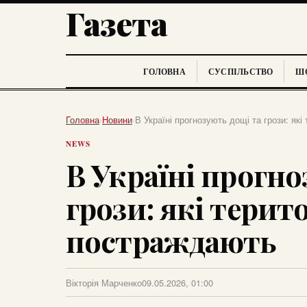
Газета
ГОЛОВНА
СУСПІЛЬСТВО
ШО
Головна
›
Новини
›
В Україні прогнозують дощі та грози: які
NEWS
В Україні прогно
грози: які терито
постраждають
Вікторія Марченко
09.05.2026, 01:00