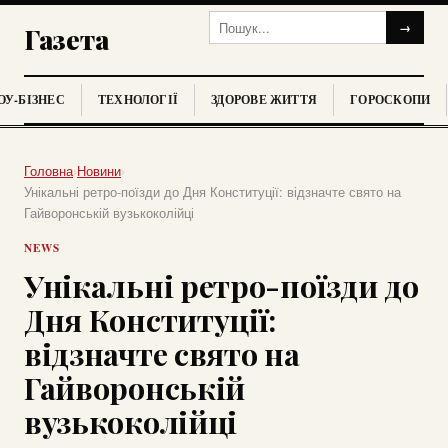
→
Газета
У-БІЗНЕС
ТЕХНОЛОГІЇ
ЗДОРОВЕ ЖИТТЯ
ГОРОСКОПИ
Головна
›
Новини
›
Унікальні ретро-поїзди до Дня Конституції: відзначте свято на
Гайворонській вузькоколійці
NEWS
Унікальні ретро-поїзди до
Дня Конституції:
відзначте свято на
Гайворонській
вузькоколійці