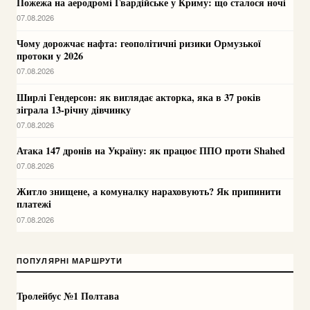
Пожежа на аеродромі Гвардійське у Криму: що сталося ночі
07.08.2026
Чому дорожчає нафта: геополітичні ризики Ормузької
протоки у 2026
07.08.2026
Ширлі Гендерсон: як виглядає акторка, яка в 37 років
зіграла 13-річну дівчинку
07.08.2026
Атака 147 дронів на Україну: як працює ППО проти Shahed
07.08.2026
Житло знищене, а комуналку нараховують? Як припинити
платежі
07.08.2026
ПОПУЛЯРНІ МАРШРУТИ
Тролейбус №1 Полтава