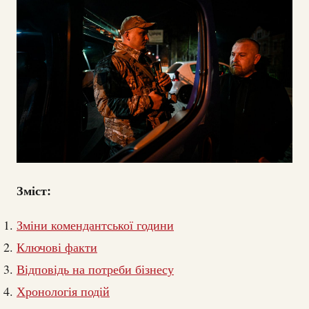
Зміст:
Зміни комендантської години
Ключові факти
Відповідь на потреби бізнесу
Хронологія подій