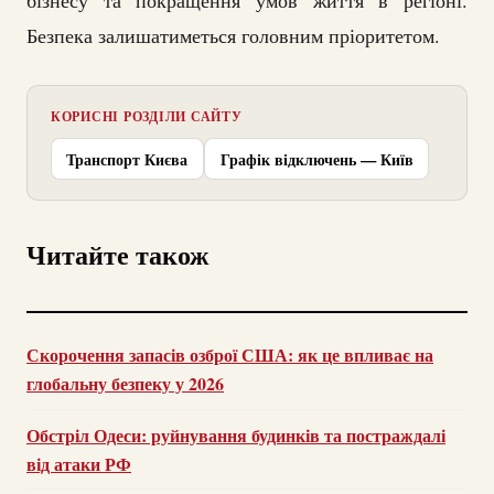
бізнесу та покращення умов життя в регіоні.
Безпека залишатиметься головним пріоритетом.
КОРИСНІ РОЗДІЛИ САЙТУ
Транспорт Києва
Графік відключень — Київ
Читайте також
Скорочення запасів озброї США: як це впливає на
глобальну безпеку у 2026
Обстріл Одеси: руйнування будинків та постраждалі
від атаки РФ