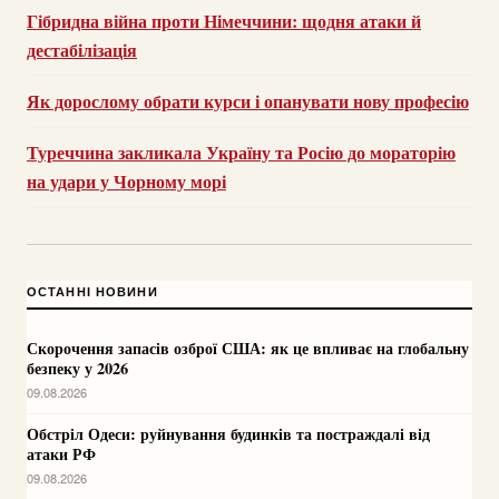
Гібридна війна проти Німеччини: щодня атаки й
дестабілізація
Як дорослому обрати курси і опанувати нову професію
Туреччина закликала Україну та Росію до мораторію
на удари у Чорному морі
ОСТАННІ НОВИНИ
Скорочення запасів озброї США: як це впливає на глобальну
безпеку у 2026
09.08.2026
Обстріл Одеси: руйнування будинків та постраждалі від
атаки РФ
09.08.2026