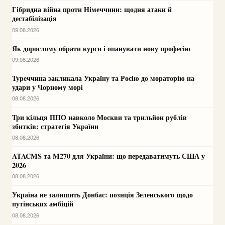
Гібридна війна проти Німеччини: щодня атаки й
дестабілізація
09.08.2026
Як дорослому обрати курси і опанувати нову професію
09.08.2026
Туреччина закликала Україну та Росію до мораторію на
удари у Чорному морі
08.08.2026
Три кільця ППО навколо Москви та трильйон рублів
збитків: стратегія України
08.08.2026
ATACMS та M270 для України: що передаватимуть США у
2026
08.08.2026
Україна не залишить Донбас: позиція Зеленського щодо
путінських амбіцій
08.08.2026