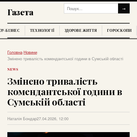
→
Газета
У-БІЗНЕС
ТЕХНОЛОГІЇ
ЗДОРОВЕ ЖИТТЯ
ГОРОСКОПИ
Головна
›
Новини
›
Змінено тривалість комендантської години в Сумській області
NEWS
Змінено тривалість
комендантської години в
Сумській області
Наталія Бондар
27.04.2026, 12:00