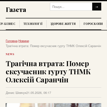
→
Газета
У-БІЗНЕС
ТЕХНОЛОГІЇ
ЗДОРОВЕ ЖИТТЯ
ГОРОСКОПИ
Головна
›
Новини
›
Трагічна втрата: Помер ексучасник гурту ТНМК Олексій Саранчін
NEWS
Трагічна втрата: Помер
ексучасник гурту ТНМК
Олексій Саранчін
Денис Шевчук
21.05.2026, 06:17