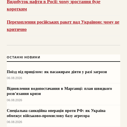
Видобуток нафти в Росії: чому зростання буде
коротким
Перехоплення російських ракет над Україною: чому це
критично
ОСТАННІ НОВИНИ
Поїзд під прицілом: як пасажирам діяти у разі загрози
06.08.2026
Відновлення водопостачання в Марганці: план швидкого
розв'язання кризи
06.08.2026
Спеціальна санкційна операція проти РФ: як Україна
обмежує військово-промислову базу агресора
06.08.2026