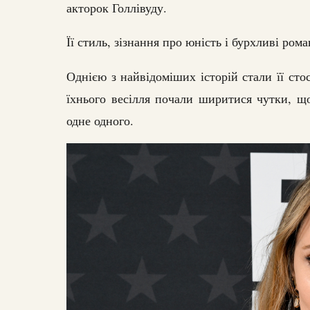
акторок Голлівуду.
Її стиль, зізнання про юність і бурхливі ром
Однією з найвідоміших історій стали її сто
їхнього весілля почали ширитися чутки, щ
одне одного.