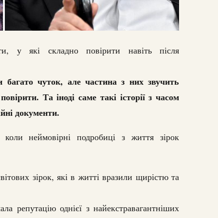
кти, у які складно повірити навіть після
и багато чуток, але частина з них звучить
овірити. Та іноді саме такі історії з часом
ійні документи.
, коли неймовірні подробиці з життя зірок
світових зірок, які в житті вразили щирістю та
ла репутацію однієї з найекстравагантніших