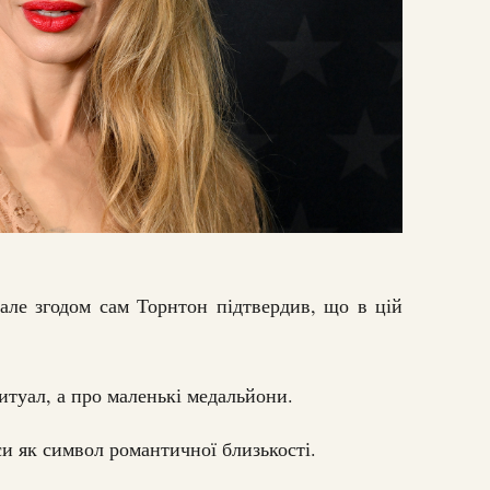
 але згодом сам Торнтон підтвердив, що в цій
итуал, а про маленькі медальйони.
си як символ романтичної близькості.