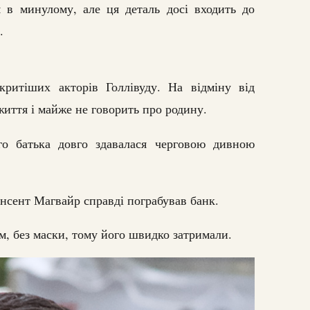
в минулому, але ця деталь досі входить до
.
ритіших акторів Голлівуду. На відміну від
 життя і майже не говорить про родину.
го батька довго здавалася черговою дивною
нсент Магвайр справді пограбував банк.
м, без маски, тому його швидко затримали.