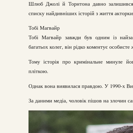
Шлюб Джолі й Торнтона давно залишився 
списку найдивніших історій з життя акторки
Тобі Магвайр
Тобі Магвайр завжди був одним із найзак
багатьох колег, він рідко коментує особисте
Тому історія про кримінальне минуле йо
пліткою.
Однак вона виявилася правдою. У 1990-х Ви
За даними медіа, чоловік пішов на злочин са