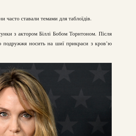
ани часто ставали темами для таблоїдів.
сунки з актором Біллі Бобом Торнтоном. Після
о подружжя носить на шиї прикраси з кров’ю