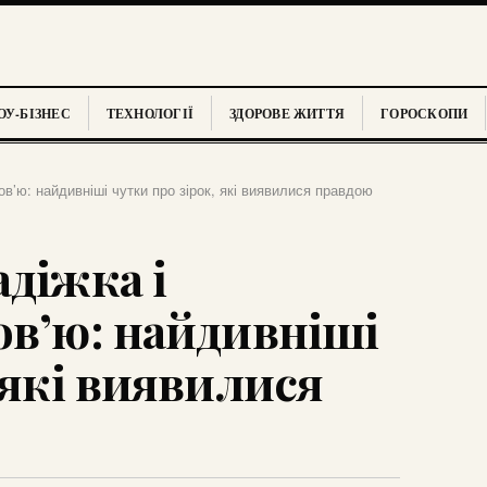
У-БІЗНЕС
ТЕХНОЛОГІЇ
ЗДОРОВЕ ЖИТТЯ
ГОРОСКОПИ
ов’ю: найдивніші чутки про зірок, які виявилися правдою
діжка і
ов’ю: найдивніші
 які виявилися