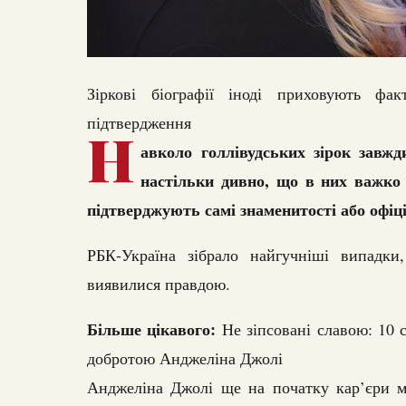
Зіркові біографії іноді приховують фа
підтвердження
Н
авколо голлівудських зірок завжд
настільки дивно, що в них важко п
підтверджують самі знаменитості або офіц
РБК-Україна зібрало найгучніші випадки
виявилися правдою.
Більше цікавого:
Не зіпсовані славою: 10 
добротою Анджеліна Джолі
Анджеліна Джолі ще на початку кар’єри ма