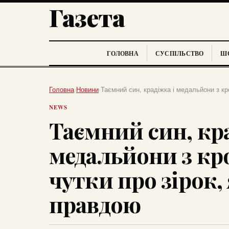
Газета
ГОЛОВНА
СУСПІЛЬСТВО
ШО
Головна
›
Новини
›
Таємний син, крадіжка і медальйони з кр
NEWS
Таємний син, кра
медальйони з кр
чутки про зірок,
правдою