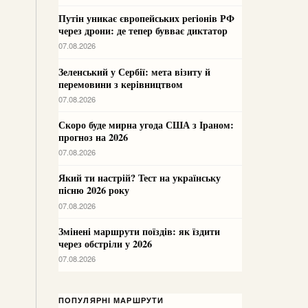
Путін уникає європейських регіонів РФ
через дрони: де тепер бувває диктатор
07.08.2026
Зеленський у Сербії: мета візиту й
перемовини з керівництвом
07.08.2026
Скоро буде мирна угода США з Іраном:
прогноз на 2026
07.08.2026
Який ти настрій? Тест на українську
пісню 2026 року
07.08.2026
Змінені маршрути поїздів: як їздити
через обстріли у 2026
07.08.2026
ПОПУЛЯРНІ МАРШРУТИ