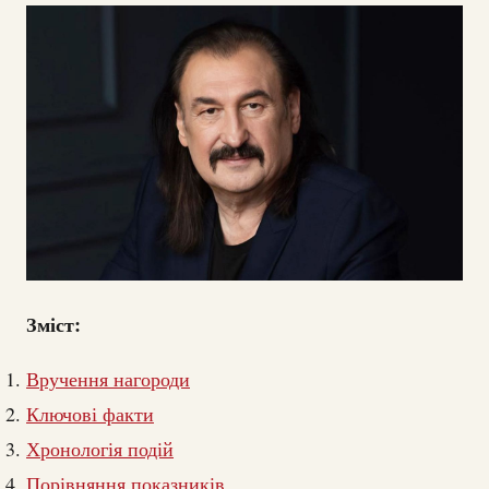
Зміст:
Вручення нагороди
Ключові факти
Хронологія подій
Порівняння показників