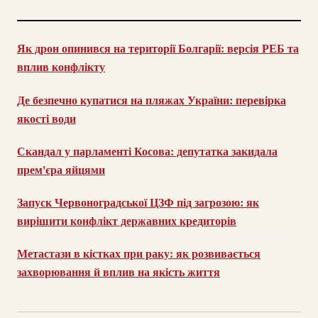
Як дрон опинився на території Болгарії: версія РЕБ та
вплив конфлікту
Де безпечно купатися на пляжах України: перевірка
якості води
Скандал у парламенті Косова: депутатка закидала
прем'єра яйцями
Запуск Червоноградської ЦЗФ під загрозою: як
вирішити конфлікт державних кредиторів
Метастази в кістках при раку: як розвивається
захворювання й вплив на якість життя