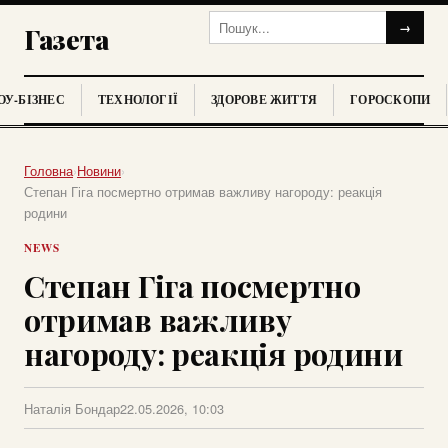
→
Газета
У-БІЗНЕС
ТЕХНОЛОГІЇ
ЗДОРОВЕ ЖИТТЯ
ГОРОСКОПИ
Головна
›
Новини
›
Степан Гіга посмертно отримав важливу нагороду: реакція
родини
NEWS
Степан Гіга посмертно
отримав важливу
нагороду: реакція родини
Наталія Бондар
22.05.2026, 10:03