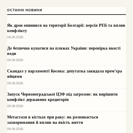
ОСТАННІ НОВИНИ
Як дрон опинився на території Болгарії: версія РЕБ та вплив
конфлікту
09.08.2026
Де безпечно купатися на пляжах України: перевірка якості
води
09.08.2026
Скандал у парламенті Косова: депутатка закидала прем'єра
яйцями
09.08.2026
Запуск Червоноградської ЦЗФ під загрозою: як вирішити
конфлікт державних кредиторів
09.08.2026
Метастази в кістках при раку: як розвивається
захворювання й вплив на якість життя
09.08.2026