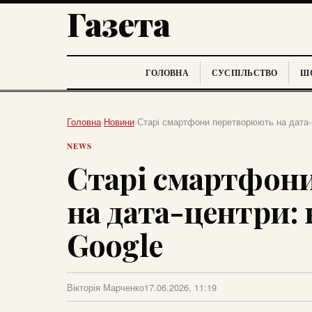
Газета
ГОЛОВНА
СУСПІЛЬСТВО
ШО
Головна
›
Новини
›
Старі смартфони перетворюють на дата-ц
NEWS
Старі смартфон
на дата-центри: 
Google
Вікторія Марченко
17.06.2026, 11:19