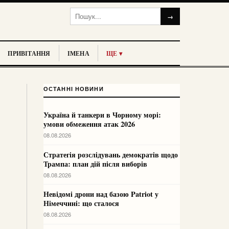
→
ПРИВІТАННЯ
ІМЕНА
ЩЕ ▾
ОСТАННІ НОВИНИ
Україна й танкери в Чорному морі:
умови обмеження атак 2026
08.08.2026
Стратегія розслідувань демократів щодо
Трампа: план дій після виборів
08.08.2026
Невідомі дрони над базою Patriot у
Німеччині: що сталося
08.08.2026