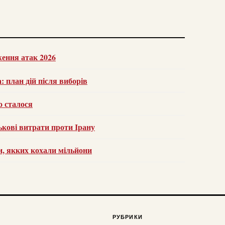
ження атак 2026
 план дій після виборів
о сталося
кові витрати проти Ірану
и, якких кохали мільйони
РУБРИКИ