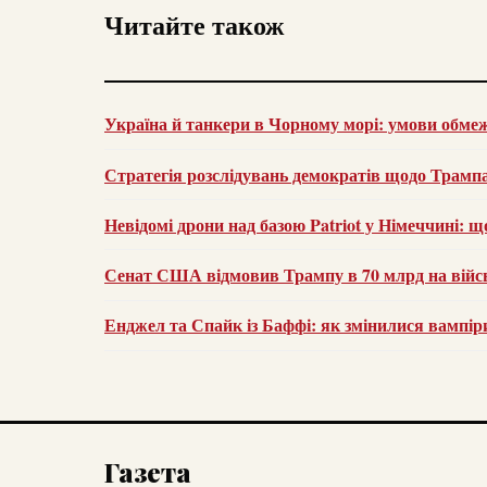
Читайте також
Україна й танкери в Чорному морі: умови обме
Стратегія розслідувань демократів щодо Трампа:
Невідомі дрони над базою Patriot у Німеччині: щ
Сенат США відмовив Трампу в 70 млрд на війсь
Енджел та Спайк із Баффі: як змінилися вампір
Газета