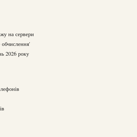
жу на сервери
 обчислення'
нь 2026 року
елефонів
ів