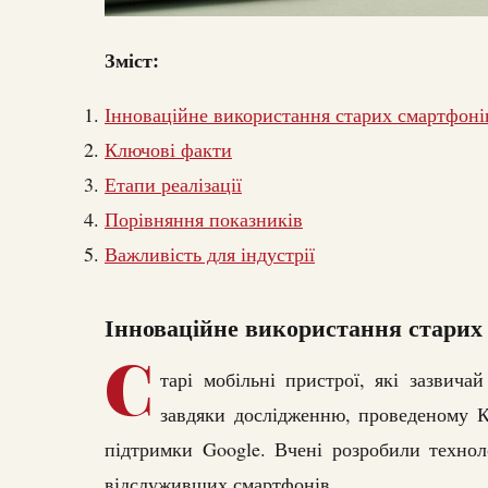
Зміст:
Інноваційне використання старих смартфоні
Ключові факти
Етапи реалізації
Порівняння показників
Важливість для індустрії
Інноваційне використання старих
С
тарі мобільні пристрої, які зазвича
завдяки дослідженню, проведеному К
підтримки Google. Вчені розробили технол
відслуживших смартфонів.