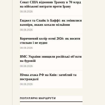
Сенат США відмовив Трампу в 70 млрд
на військові витрати проти Ірану
08.08.2026
Енджел та Спайк із Баффі: як змінилися
вампіри, якких кохали мільйони
08.08.2026
Коричневий колір осені 2026: як носити
стильно і не нудно
08.08.2026
ВМС України знищили російські об'єкти
на буровій
08.08.2026
Нічна атака РФ на Київ: загиблий та
постраждалі
08.08.2026
ПОПУЛЯРНІ МАРШРУТИ