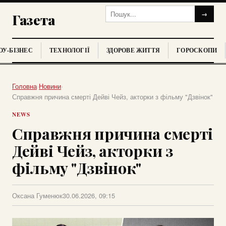
→
Газета
У-БІЗНЕС
ТЕХНОЛОГІЇ
ЗДОРОВЕ ЖИТТЯ
ГОРОСКОПИ
Головна
›
Новини
›
Справжня причина смерті Дейві Чейз, акторки з фільму "Дзвінок"
NEWS
Справжня причина смерті
Дейві Чейз, акторки з
фільму "Дзвінок"
Оксана Гуменюк
30.06.2026, 09:15