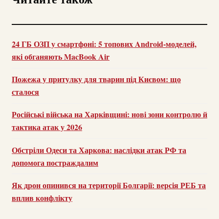
24 ГБ ОЗП у смартфоні: 5 топових Android-моделей,
які обганяють MacBook Air
Пожежа у притулку для тварин під Києвом: що
сталося
Російські війська на Харківщині: нові зони контролю й
тактика атак у 2026
Обстріли Одеси та Харкова: наслідки атак РФ та
допомога постраждалим
Як дрон опинився на території Болгарії: версія РЕБ та
вплив конфлікту