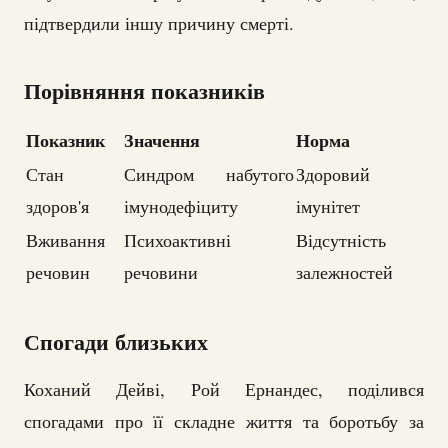
підтвердили іншу причину смерті.
Порівняння показників
Показник
Значення
Норма
Стан
Синдром набутого
Здоровий
здоров'я
імунодефіциту
імунітет
Вживання
Психоактивні
Відсутність
речовин
речовини
залежностей
Спогади близьких
Коханий Дейві, Рой Ернандес, поділився
спогадами про її складне життя та боротьбу за