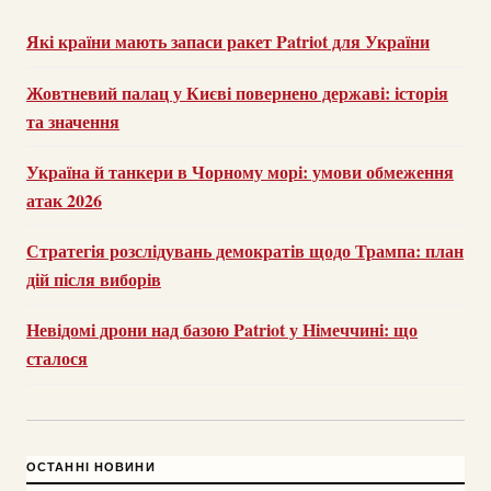
Які країни мають запаси ракет Patriot для України
Жовтневий палац у Києві повернено державі: історія
та значення
Україна й танкери в Чорному морі: умови обмеження
атак 2026
Стратегія розслідувань демократів щодо Трампа: план
дій після виборів
Невідомі дрони над базою Patriot у Німеччині: що
сталося
ОСТАННІ НОВИНИ