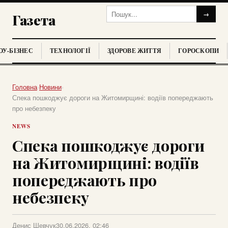
→
Газета
У-БІЗНЕС
ТЕХНОЛОГІЇ
ЗДОРОВЕ ЖИТТЯ
ГОРОСКОПИ
Головна
›
Новини
›
Спека пошкоджує дороги на Житомирщині: водіїв попереджають
про небезпеку
NEWS
Спека пошкоджує дороги
на Житомирщині: водіїв
попереджають про
небезпеку
Денис Шевчук
30.06.2026, 02:46