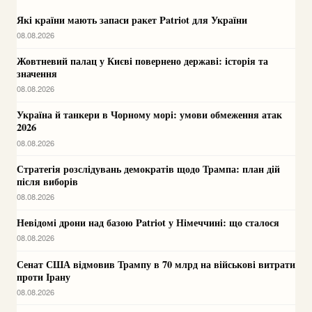
Які країни мають запаси ракет Patriot для України
08.08.2026
Жовтневий палац у Києві повернено державі: історія та
значення
08.08.2026
Україна й танкери в Чорному морі: умови обмеження атак
2026
08.08.2026
Стратегія розслідувань демократів щодо Трампа: план дій
після виборів
08.08.2026
Невідомі дрони над базою Patriot у Німеччині: що сталося
08.08.2026
Сенат США відмовив Трампу в 70 млрд на військові витрати
проти Ірану
08.08.2026