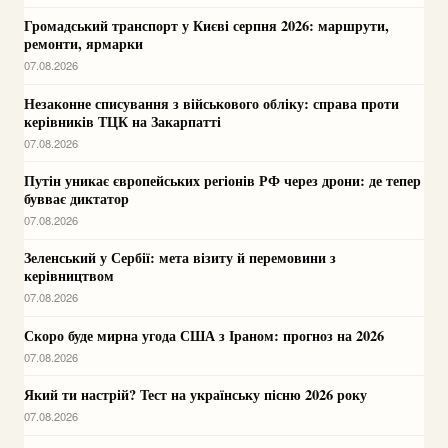
Громадський транспорт у Києві серпня 2026: маршрути,
ремонти, ярмарки
07.08.2026
Незаконне списування з військового обліку: справа проти
керівників ТЦК на Закарпатті
07.08.2026
Путін уникає європейських регіонів РФ через дрони: де тепер
бувває диктатор
07.08.2026
Зеленський у Сербії: мета візиту й перемовини з
керівництвом
07.08.2026
Скоро буде мирна угода США з Іраном: прогноз на 2026
07.08.2026
Який ти настрій? Тест на українську пісню 2026 року
07.08.2026