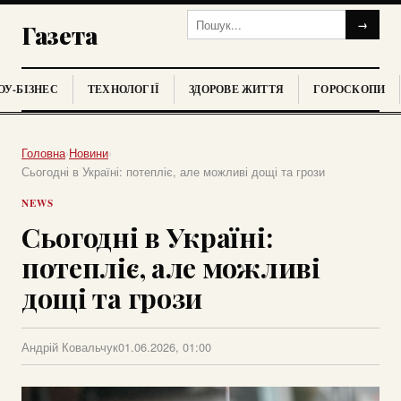
→
Газета
У-БІЗНЕС
ТЕХНОЛОГІЇ
ЗДОРОВЕ ЖИТТЯ
ГОРОСКОПИ
Головна
›
Новини
›
Сьогодні в Україні: потепліє, але можливі дощі та грози
NEWS
Сьогодні в Україні:
потепліє, але можливі
дощі та грози
Андрій Ковальчук
01.06.2026, 01:00