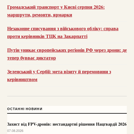
Громадський транспорт у Києві серпня 2026:
маршрути, ремонти, ярмарки
Незаконне списування з військового обліку: справа
проти керівників ТЦК на Закарпатті
Путін уникає європейських регіонів РФ через дрони: де
тепер бувває диктатор
Зеленський у Сербії: мета візиту й перемовини з
керівництвом
ОСТАННІ НОВИНИ
Захист від FPV-дронів: нестандартні рішення Нацгвардії 2026
07.08.2026