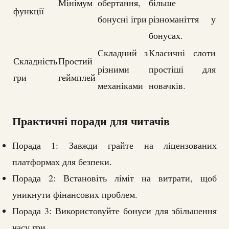
Мінімум
обертання,
більше
функції
бонусні ігри
різноманіття у
бонусах.
Складний з
Класичні слоти
Складність
Простий
різними
простіші для
гри
геймплей
механіками
новачків.
Практичні поради для читачів
Порада 1: Завжди грайте на ліцензованих
платформах для безпеки.
Порада 2: Встановіть ліміт на витрати, щоб
уникнути фінансових проблем.
Порада 3: Використовуйте бонуси для збільшення
часу гри.