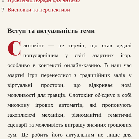
Висновки та перспективи
Вступ та актуальність теми
С
лотокінг — це термін, що став дедалі
популярнішим у світі азартних ігор,
особливо в контексті онлайн-казино. В наш час
азартні ігри перенеслися з традиційних залів у
віртуальні простори, що відкриває нові
можливості для гравців. Слотокінг об'єднує в собі
множину ігрових автоматів, які пропонують
захоплюючі механіки, різноманітні тематичні
сценарії та можливість виграшу значних грошових
сум. Це робить його актуальним не лише для