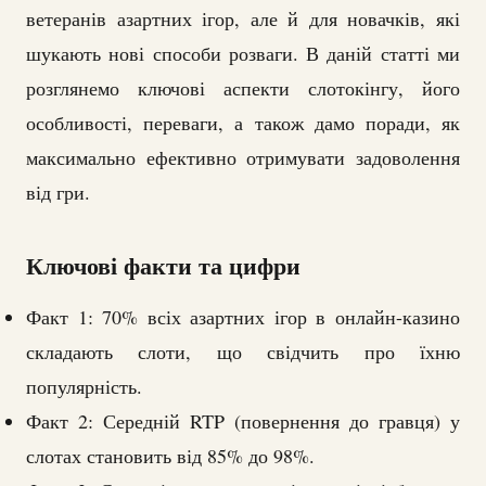
ветеранів азартних ігор, але й для новачків, які
шукають нові способи розваги. В даній статті ми
розглянемо ключові аспекти слотокінгу, його
особливості, переваги, а також дамо поради, як
максимально ефективно отримувати задоволення
від гри.
Ключові факти та цифри
Факт 1: 70% всіх азартних ігор в онлайн-казино
складають слоти, що свідчить про їхню
популярність.
Факт 2: Середній RTP (повернення до гравця) у
слотах становить від 85% до 98%.