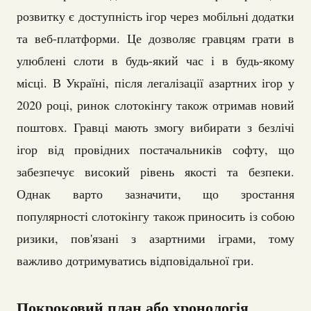
розвитку є доступність ігор через мобільні додатки
та веб-платформи. Це дозволяє гравцям грати в
улюблені слоти в будь-який час і в будь-якому
місці. В Україні, після легалізації азартних ігор у
2020 році, ринок слотокінгу також отримав новий
поштовх. Гравці мають змогу вибирати з безлічі
ігор від провідних постачальників софту, що
забезпечує високий рівень якості та безпеки.
Однак варто зазначити, що зростання
популярності слотокінгу також приносить із собою
ризики, пов'язані з азартними іграми, тому
важливо дотримуватись відповідальної гри.
Покроковий план або хронологія