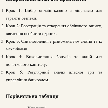
Крок 1: Вибір онлайн-казино з ліцензією для
гарантії безпеки.
Крок 2: Реєстрація та створення облікового запису,
введення особистих даних.
Крок 3: Ознайомлення з різноманіттям слотів та їх
механіками.
Крок 4: Використання бонусів та акцій для
початкового капіталу.
Крок 5: Регулярний аналіз власної гри та
управління банкролом.
Порівняльна таблиця
Класичні