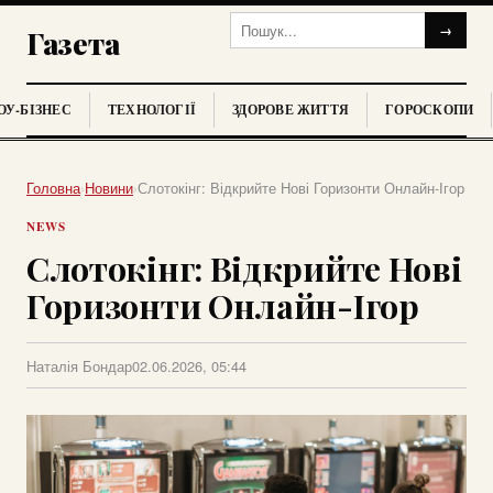
→
Газета
У-БІЗНЕС
ТЕХНОЛОГІЇ
ЗДОРОВЕ ЖИТТЯ
ГОРОСКОПИ
Головна
›
Новини
›
Слотокінг: Відкрийте Нові Горизонти Онлайн-Ігор
NEWS
Слотокінг: Відкрийте Нові
Горизонти Онлайн-Ігор
Наталія Бондар
02.06.2026, 05:44