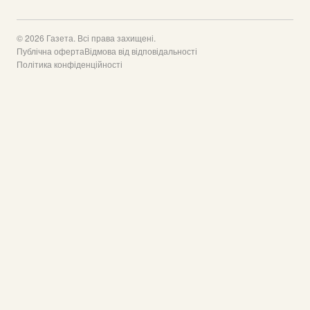
© 2026 Газета. Всі права захищені.
Публічна оферта
Відмова від відповідальності
Політика конфіденційності