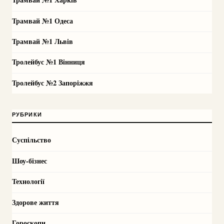
Трамвай №1 Одеса
Трамвай №1 Львів
Тролейбус №1 Вінниця
Тролейбус №2 Запоріжжя
РУБРИКИ
Суспільство
Шоу-бізнес
Технології
Здорове життя
Гороскопи