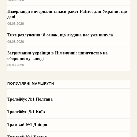
Нідерланди вичерпали запаси ракет Patriot для України: що
далі
06.08.2026
Тихе розлучення: 8 ознак, що людина вас уже кинула
06.08.2026
Затримання українця в Німеччині: шпигунство на
оборонному заводі
06.08.2026
ПОПУЛЯРНІ МАРШРУТИ
Тролейбус №1 Полтава
Тролейбус №1 Київ
Трамвай №1 Дніпро
Трамвай №1 Харків