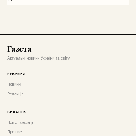
Газета
Актуальні новини України та світу
РУБРИКИ
Новини
Редакція
ВИДАННЯ
Наша редакція
Про нас