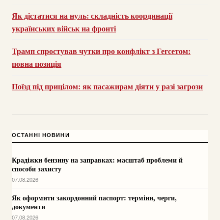
Як дістатися на нуль: складність координації
українських військ на фронті
Трамп спростував чутки про конфлікт з Гегсетом:
повна позиція
Поїзд під прицілом: як пасажирам діяти у разі загрози
ОСТАННІ НОВИНИ
Крадіжки бензину на заправках: масштаб проблеми й
способи захисту
07.08.2026
Як оформити закордонний паспорт: терміни, черги,
документи
07.08.2026