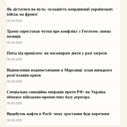
Як дістатися на нуль: складність координації українських
військ на фронті
06.08.2026
Трамп спростував чутки про конфлікт з Гегсетом: повна
позиція
06.08.2026
Поїзд під прицілом: як пасажирам діяти у разі загрози
06.08.2026
Відновлення водопостачання в Марганці: план швидкого
розв'язання кризи
06.08.2026
Спеціальна санкційна операція проти РФ: як Україна
обмежує військово-промислову базу агресора
06.08.2026
Видобуток нафти в Росії: чому зростання буде коротким
06.08.2026