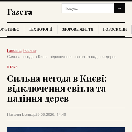
→
Газета
У-БІЗНЕС
ТЕХНОЛОГІЇ
ЗДОРОВЕ ЖИТТЯ
ГОРОСКОПИ
Головна
›
Новини
›
Сильна негода в Києві: відключення світла та падіння дерев
NEWS
Сильна негода в Києві:
відключення світла та
падіння дерев
Наталія Бондар
29.06.2026, 14:40