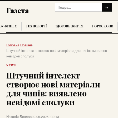
→
Газета
У-БІЗНЕС
ТЕХНОЛОГІЇ
ЗДОРОВЕ ЖИТТЯ
ГОРОСКОПИ
Головна
›
Новини
›
Штучний інтелект створює нові матеріали для чипів: виявлено
невідомі сполуки
NEWS
Штучний інтелект
створює нові матеріали
для чипів: виявлено
невідомі сполуки
Наталія Бондар
30.05.2026, 02:13