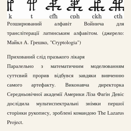
Розширюваний алфавіт Войнича для
транслітерації латинським алфавітом. (джерело:
Майкл А. Грешко, "Cryptologia")
Прихований слід празького лікаря
Паралельно з математичним моделюванням
суттєвий прорив відбувся завдяки вивченню
самого артефакту. Виконавча директорка
Середньовічної академії Америки Ліза Фагін Девіс
дослідила мультиспектральні знімки першої
сторінки рукопису, зроблені командою The Lazarus
Project.