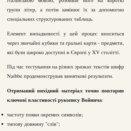
італійською мовою, розбиває його на короткі
групи літер, а потім замінює їх за допомогою
спеціальних структурованих таблиць.
Елемент випадковості у цей процес вноситься
через звичайні кубики та гральні карти - предмети,
які були широко доступні в Європі у XV столітті.
Під час тестування на різних зразках текстів шифр
Naibbe продемонстрував виняткові результати.
Отриманий вихідний матеріал точно повторив
ключові властивості рукопису Войнича
:
частоту появи окремих символів;
типову довжину "слів";