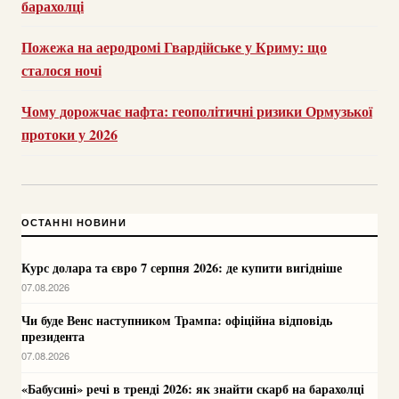
барахолці
Пожежа на аеродромі Гвардійське у Криму: що
сталося ночі
Чому дорожчає нафта: геополітичні ризики Ормузької
протоки у 2026
ОСТАННІ НОВИНИ
Курс долара та євро 7 серпня 2026: де купити вигідніше
07.08.2026
Чи буде Венс наступником Трампа: офіційна відповідь
президента
07.08.2026
«Бабусині» речі в тренді 2026: як знайти скарб на барахолці