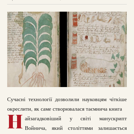
Сучасні технології дозволили науковцям чіткіше
окреслити, як саме створювалася таємнича книга
Н
айзагадковіший у світі манускрипт
Войнича, який століттями залишається