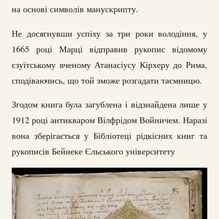
на основі символів манускрипту.
Не досягнувши успіху за три роки володіння, у
1665 році Марці відправив рукопис відомому
єзуїтському вченому Атанасіусу Кірхеру до Рима,
сподіваючись, що той зможе розгадати таємницю.
Згодом книга була загублена і відзнайдена лише у
1912 році антикваром Вілфрідом Войничем. Наразі
вона зберігається у Бібліотеці рідкісних книг та
рукописів Бейнеке Єльського університету