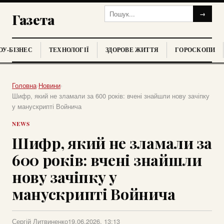
→
Газета
У-БІЗНЕС
ТЕХНОЛОГІЇ
ЗДОРОВЕ ЖИТТЯ
ГОРОСКОПИ
Головна
›
Новини
›
Шифр, який не зламали за 600 років: вчені знайшли нову зачіпку
у манускрипті Войнича
NEWS
Шифр, який не зламали за
600 років: вчені знайшли
нову зачіпку у
манускрипті Войнича
Сергій Литвиненко
19.06.2026, 13:13