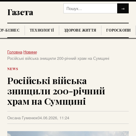
→
Газета
У-БІЗНЕС
ТЕХНОЛОГІЇ
ЗДОРОВЕ ЖИТТЯ
ГОРОСКОПИ
Головна
›
Новини
›
Російські війська знищили 200-річний храм на Сумщині
NEWS
Російські війська
знищили 200-річний
храм на Сумщині
Оксана Гуменюк
04.06.2026, 11:24