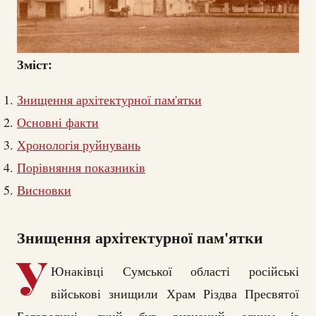
Зміст:
Знищення архітектурної пам'ятки
Основні факти
Хронологія руйнувань
Порівняння показників
Висновки
Знищення архітектурної пам'ятки
У
Юнаківці Сумської області російські
військові знищили Храм Різдва Пресвятої
Богородиці, який був визнаний одним із