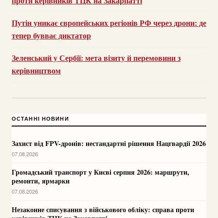
проти керівників ТЦК на Закарпатті
Путін уникає європейських регіонів РФ через дрони: де
тепер бувває диктатор
Зеленський у Сербії: мета візиту й перемовини з
керівництвом
ОСТАННІ НОВИНИ
Захист від FPV-дронів: нестандартні рішення Нацгвардії 2026
07.08.2026
Громадський транспорт у Києві серпня 2026: маршрути,
ремонти, ярмарки
07.08.2026
Незаконне списування з військового обліку: справа проти