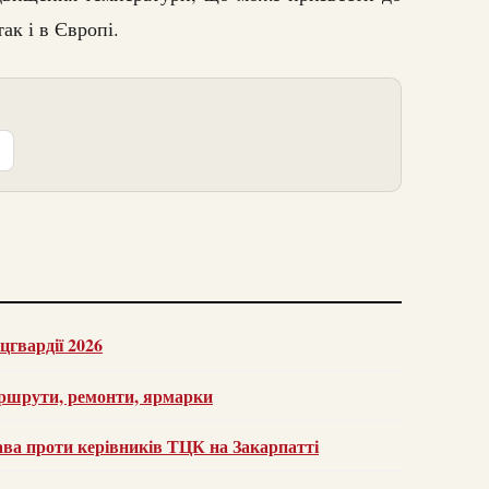
ак і в Європі.
цгвардії 2026
аршрути, ремонти, ярмарки
рава проти керівників ТЦК на Закарпатті