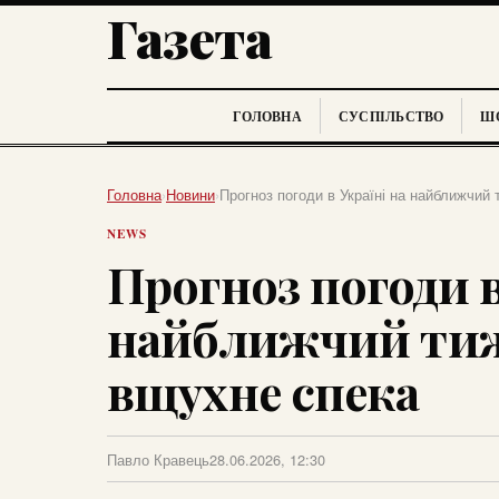
Газета
ГОЛОВНА
СУСПІЛЬСТВО
ШО
Головна
›
Новини
›
Прогноз погоди в Україні на найближчий
NEWS
Прогноз погоди в
найближчий тиж
вщухне спека
Павло Кравець
28.06.2026, 12:30