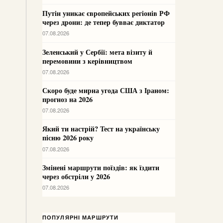
Путін уникає європейських регіонів РФ
через дрони: де тепер бувває диктатор
07.08.2026
Зеленський у Сербії: мета візиту й
перемовини з керівництвом
07.08.2026
Скоро буде мирна угода США з Іраном:
прогноз на 2026
07.08.2026
Який ти настрій? Тест на українську
пісню 2026 року
07.08.2026
Змінені маршрути поїздів: як їздити
через обстріли у 2026
07.08.2026
ПОПУЛЯРНІ МАРШРУТИ