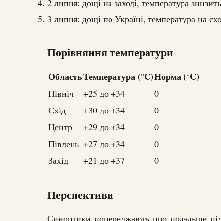
2 липня: дощі на заході, температура знизить
3 липня: дощі по Україні, температура на схо
Порівняння температури
Область
Температура (°C)
Норма (°C)
Північ
+25 до +34
0
Схід
+30 до +34
0
Центр
+29 до +34
0
Південь
+27 до +34
0
Захід
+21 до +37
0
Перспективи
Синоптики попереджають про подальше під