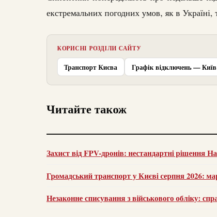
екстремальних погодних умов, як в Україні, т
КОРИСНІ РОЗДІЛИ САЙТУ
Транспорт Києва
Графік відключень — Київ
Читайте також
Захист від FPV-дронів: нестандартні рішення На
Громадський транспорт у Києві серпня 2026: м
Незаконне списування з військового обліку: сп