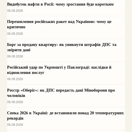
Видобуток нафти в Росії: чому зростання буде коротким
06.08.2026
Перехоплення російських ракет над Україною: чому це
критично
06.08.2026
Борг за продану квартиру: як уникнути штрафів ДПС та
звірити дані
06.08.2026
Російський удар по Укрпошті у Павлограді: наслідки й
відновлення послуг
06.08.2026
Реєстр «Оберіг»: як ДПС передасть дані Міноборони про
чоловіків
06.08.2026
Спека 2026 в Україні: де встановили понад 20 температурних
рекордів
06.08.2026