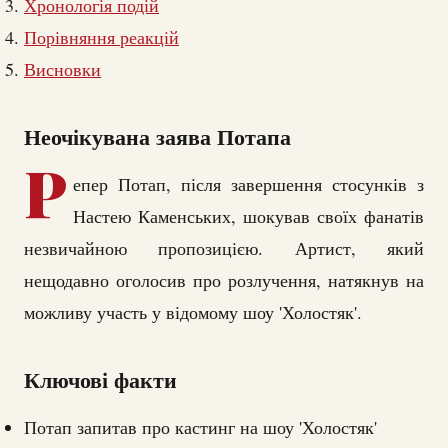
Хронологія подій
Порівняння реакцій
Висновки
Неочікувана заява Потапа
Р
епер Потап, після завершення стосунків з
Настею Каменських, шокував своїх фанатів
незвичайною пропозицією. Артист, який
нещодавно оголосив про розлучення, натякнув на
можливу участь у відомому шоу 'Холостяк'.
Ключові факти
Потап запитав про кастинг на шоу 'Холостяк'