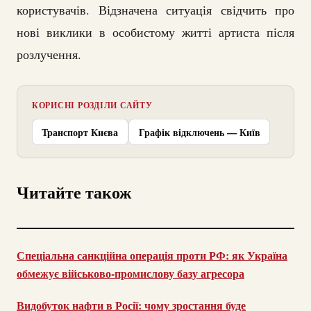
користувачів. Відзначена ситуація свідчить про
нові виклики в особистому житті артиста після
розлучення.
КОРИСНІ РОЗДІЛИ САЙТУ
Транспорт Києва
Графік відключень — Київ
Читайте також
Спеціальна санкційна операція проти РФ: як Україна
обмежує військово-промислову базу агресора
Видобуток нафти в Росії: чому зростання буде