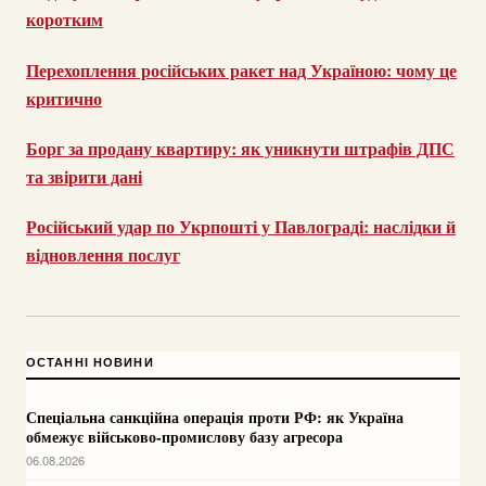
коротким
Перехоплення російських ракет над Україною: чому це
критично
Борг за продану квартиру: як уникнути штрафів ДПС
та звірити дані
Російський удар по Укрпошті у Павлограді: наслідки й
відновлення послуг
ОСТАННІ НОВИНИ
Спеціальна санкційна операція проти РФ: як Україна
обмежує військово-промислову базу агресора
06.08.2026