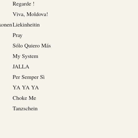
Regarde !
Viva, Moldova!
konen
Liekinheitin
Pray
Sólo Quiero Más
My System
JALLA
Per Semper Sì
YA YA YA
Choke Me
Tanzschein