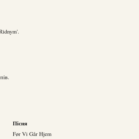
Ridnym'.
пів.
Пісня
Før Vi Går Hjem