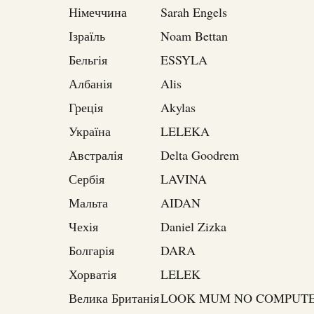
Німеччина
Sarah Engels
Ізраїль
Noam Bettan
Бельгія
ESSYLA
Албанія
Alis
Греція
Akylas
Україна
LELEKA
Австралія
Delta Goodrem
Сербія
LAVINA
Мальта
AIDAN
Чехія
Daniel Zizka
Болгарія
DARA
Хорватія
LELEK
Велика Британія
LOOK MUM NO COMPUT