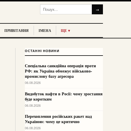
→
ПРИВІТАННЯ
ІМЕНА
ЩЕ ▾
ОСТАННІ НОВИНИ
Спеціальна санкційна операція проти
РФ: як Україна обмежує військово-
промислову базу агресора
06.08.2026
Видобуток нафти в Росії: чому зростання
буде коротким
06.08.2026
Перехоплення російських ракет над
Україною: чому це критично
06.08.2026