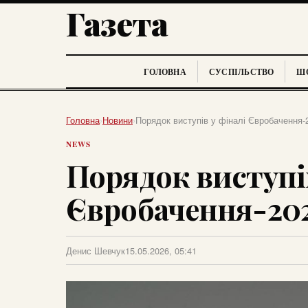
Газета
ГОЛОВНА
СУСПІЛЬСТВО
ШО
Головна
›
Новини
›
Порядок виступів у фіналі Євробачення-
NEWS
Порядок виступів
Євробачення-202
Денис Шевчук
15.05.2026, 05:41