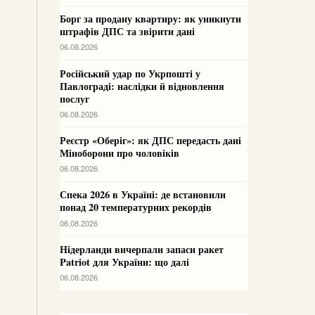
Борг за продану квартиру: як уникнути
штрафів ДПС та звірити дані
06.08.2026
Російський удар по Укрпошті у
Павлограді: наслідки й відновлення
послуг
06.08.2026
Реєстр «Оберіг»: як ДПС передасть дані
Міноборони про чоловіків
06.08.2026
Спека 2026 в Україні: де встановили
понад 20 температурних рекордів
06.08.2026
Нідерланди вичерпали запаси ракет
Patriot для України: що далі
06.08.2026