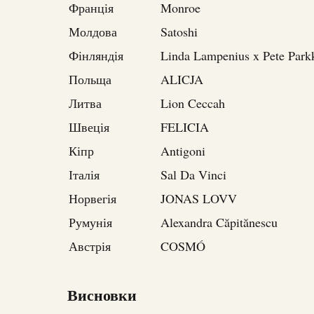
Франція
Monroe
Молдова
Satoshi
Фінляндія
Linda Lampenius x Pete Park
Польща
ALICJA
Литва
Lion Ceccah
Швеція
FELICIA
Кіпр
Antigoni
Італія
Sal Da Vinci
Норвегія
JONAS LOVV
Румунія
Alexandra Căpitănescu
Австрія
COSMÓ
Висновки