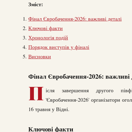
Зміст:
Фінал Євробачення-2026: важливі деталі
Ключові факти
Хронологія подій
Порядок виступів у фіналі
Висновки
Фінал Євробачення-2026: важливі 
П
ісля завершення другого півф
'Євробачення-2026' організатори ого
16 травня у Відні.
Ключові факти