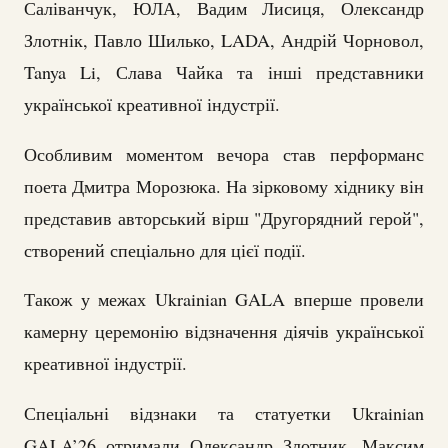
Саліванчук, ЮЛА, Вадим Лисиця, Олександр
Злотнік, Павло Шилько, LADA, Андрій Чорновол,
Tanya Li, Слава Чайка та інші представники
української креативної індустрії.
Особливим моментом вечора став перформанс
поета Дмитра Морозюка. На зірковому хіднику він
представив авторський вірш "Другорядний герой",
створений спеціально для цієї події.
Також у межах Ukrainian GALA вперше провели
камерну церемонію відзначення діячів української
креативної індустрії.
Спеціальні відзнаки та статуетки Ukrainian
GALA’26 отримали Олександр Злотник, Максим