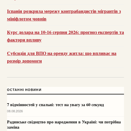
Іспанія розкрила мережу контрабандистів мігрантів з
мініфлотом човнів
Курс долара на 10-16 серпня 2026: прогноз експертів та
фактори впливу
Субсидія для ВПО на оренду житла: що впливає на
розмір допомоги
ОСТАННІ НОВИНИ
7 відмінностей у спальні: тест на увагу за 60 секунд
08.08.2026
Радянське свідоцтво про народження в Україні: чи потрібна
заміна