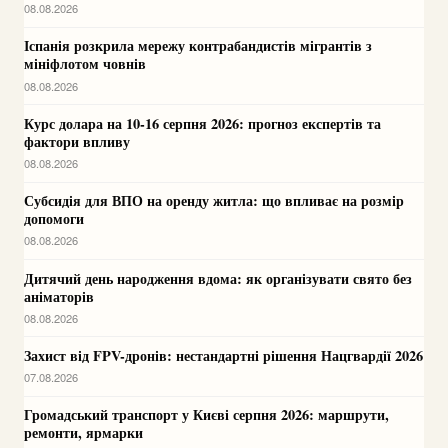
08.08.2026
Іспанія розкрила мережу контрабандистів мігрантів з
мініфлотом човнів
08.08.2026
Курс долара на 10-16 серпня 2026: прогноз експертів та
фактори впливу
08.08.2026
Субсидія для ВПО на оренду житла: що впливає на розмір
допомоги
08.08.2026
Дитячий день народження вдома: як організувати свято без
аніматорів
08.08.2026
Захист від FPV-дронів: нестандартні рішення Нацгвардії 2026
07.08.2026
Громадський транспорт у Києві серпня 2026: маршрути,
ремонти, ярмарки