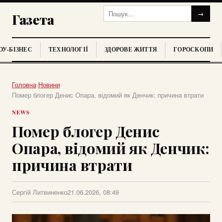
→
Газета
У-БІЗНЕС
ТЕХНОЛОГІЇ
ЗДОРОВЕ ЖИТТЯ
ГОРОСКОПИ
Головна
›
Новини
›
Помер блогер Денис Опара, відомий як Денчик: причина втрати
NEWS
Помер блогер Денис
Опара, відомий як Денчик:
причина втрати
Сергій Литвиненко
21.06.2026, 08:49