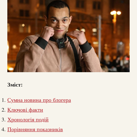
Зміст:
Сумна новина про блогера
Ключові факти
Хронологія подій
Порівняння показників