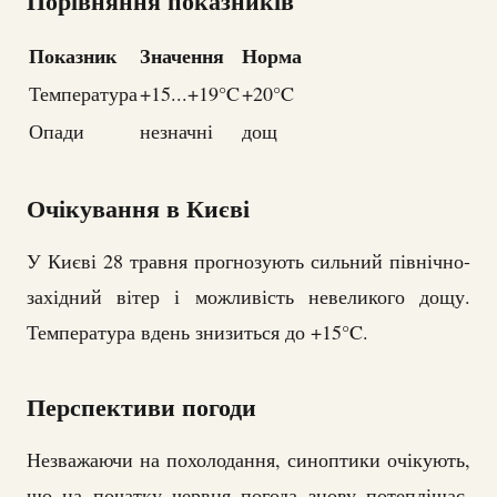
Порівняння показників
Показник
Значення
Норма
Температура
+15...+19°C
+20°C
Опади
незначні
дощ
Очікування в Києві
У Києві 28 травня прогнозують сильний північно-
західний вітер і можливість невеликого дощу.
Температура вдень знизиться до +15°C.
Перспективи погоди
Незважаючи на похолодання, синоптики очікують,
що на початку червня погода знову потеплішає,