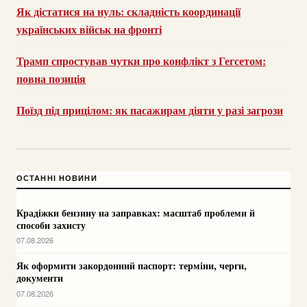
Як дістатися на нуль: складність координації
українських військ на фронті
Трамп спростував чутки про конфлікт з Гегсетом:
повна позиція
Поїзд під прицілом: як пасажирам діяти у разі загрози
ОСТАННІ НОВИНИ
Крадіжки бензину на заправках: масштаб проблеми й
способи захисту
07.08.2026
Як оформити закордонний паспорт: терміни, черги,
документи
07.08.2026