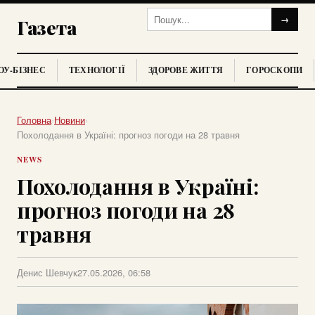
→
Газета
У-БІЗНЕС
ТЕХНОЛОГІЇ
ЗДОРОВЕ ЖИТТЯ
ГОРОСКОПИ
Головна
›
Новини
›
Похолодання в Україні: прогноз погоди на 28 травня
NEWS
Похолодання в Україні:
прогноз погоди на 28
травня
Денис Шевчук
27.05.2026, 06:58