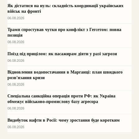
Як дістатися на нуль: складність координації українських
військ на фронті
06.08.2026
Трамп спростував чутки про конфлікт з Гегсетом: повна
позиція
06.08.2026
Поїзд під прицілом: як пасажирам діяти у разі загрози
06.08.2026
Відновлення водопостачання в Марганці: план швидкого
розв'язання кризи
06.08.2026
Спеціальна санкційна операція проти РФ: як Україна
обмежує військово-промислову базу агресора
06.08.2026
Видобуток нафти в Росії: чому зростання буде коротким
06.08.2026