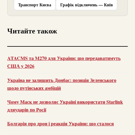
Транспорт Києва
Графік відключень — Київ
Читайте також
ATACMS та M270 для України: що передаватимуть
США у 2026
Україна не залишить Донбас: позиція Зеленського
щодо путінських амбіцій
Чому Маск не дозволяє Україні використати Starlink
дляударів по Росії
Болгарія про дрон і реакція України: що сталося