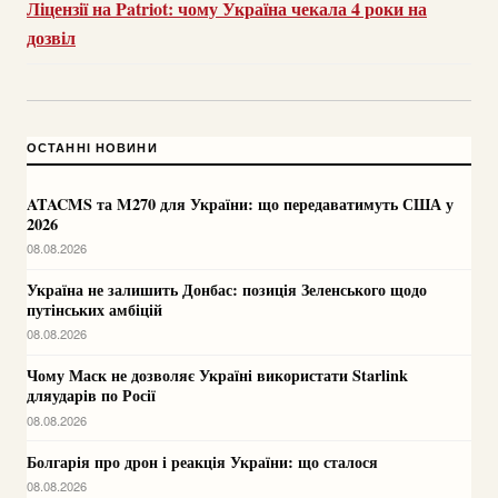
Ліцензії на Patriot: чому Україна чекала 4 роки на
дозвіл
ОСТАННІ НОВИНИ
ATACMS та M270 для України: що передаватимуть США у
2026
08.08.2026
Україна не залишить Донбас: позиція Зеленського щодо
путінських амбіцій
08.08.2026
Чому Маск не дозволяє Україні використати Starlink
дляударів по Росії
08.08.2026
Болгарія про дрон і реакція України: що сталося
08.08.2026